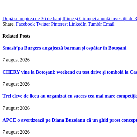
După scumpirea de 36 de bani
Iftime și Cirimpei anunță investiții de 3
Share.
Facebook
Twitter
Pinterest
LinkedIn
Tumblr
Email
Related
Posts
Smash’pa Burgers angajează barman și ospătar în Botoșani
7 august 2026
CHERY vine la Botoșani: weekend cu test drive și tombolă la Ca
7 august 2026
Trei eleve de liceu au organizat cu succes cea mai mare competiț
7 august 2026
APCE o avertizează pe Diana Buzoianu că un ghid prost conceput p
7 august 2026