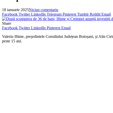
18 ianuarie 2025
Niciun comentariu
Facebook
Twitter
LinkedIn
Telegram
Pinterest
Tumblr
Reddit
Email
Share
Facebook
Twitter
LinkedIn
Pinterest
Email
Valeriu Iftime, președintele Consiliului Județean Botoșani, și Alin Cir
peste 15 ani.