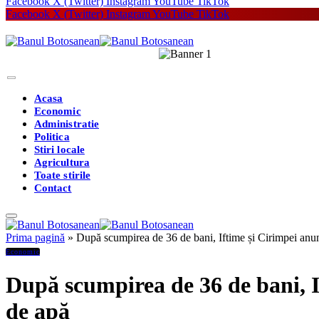
Facebook
X (Twitter)
Instagram
YouTube
TikTok
Facebook
X (Twitter)
Instagram
YouTube
TikTok
Acasa
Economic
Administratie
Politica
Stiri locale
Agricultura
Toate stirile
Contact
Prima pagină
»
După scumpirea de 36 de bani, Iftime și Cirimpei anunță
Economic
După scumpirea de 36 de bani, Ift
de apă