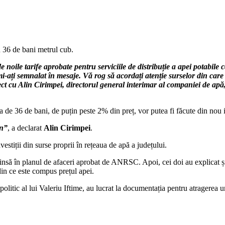
cu 36 de bani metrul cub.
de noile tarife aprobate pentru serviciile de distribuție a apei potabile 
 mi-ați semnalat în mesaje. Vă rog să acordați atenție surselor din ca
ect cu Alin Cirimpei, directorul general interimar al companiei de apă,
 de 36 de bani, de puțin peste 2% din preț, vor putea fi făcute din nou i
an”
, a declarat
Alin Cirimpei
.
stiții din surse proprii în rețeaua de apă a județului.
prinsă în planul de afaceri aprobat de ANRSC. Apoi, cei doi au explicat 
din ce este compus prețul apei.
politic al lui Valeriu Iftime, au lucrat la documentația pentru atragerea 