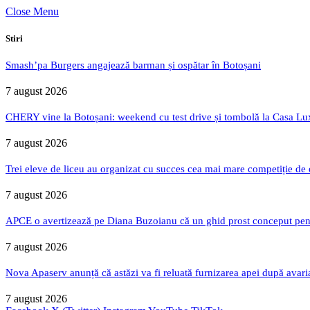
Close Menu
Stiri
Smash’pa Burgers angajează barman și ospătar în Botoșani
7 august 2026
CHERY vine la Botoșani: weekend cu test drive și tombolă la Casa Lu
7 august 2026
Trei eleve de liceu au organizat cu succes cea mai mare competiție de
7 august 2026
APCE o avertizează pe Diana Buzoianu că un ghid prost conceput pentru
7 august 2026
Nova Apaserv anunță că astăzi va fi reluată furnizarea apei după avari
7 august 2026