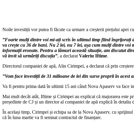
Noile investiții vor putea fi făcute ca urmare a creșterii prețului apei 
”
Foarte mulți dintre voi mi-ați scris în ultimul timp fiind îngrijorați 
va crește cu 36 de bani. Nu 2 lei, nu 7 lei, așa cum mulți dintre voi
informații eronate.
Pentru a lămuri această situație, am discutat dir
vă invit să urmăriți discuți
a”
, a declarat
Valeriu Iftime
.
Directorul companiei de apă, Alin Cirimpei, a declarat că prin creșterea
”Vom face investiții de 31 milioane de lei din surse proprii în acest 
Va fi pentru prima dată în ultimii 15 ani când Nova Apaserv va face inve
Mai mult decât atât, Iftime și Cirimpei au explicat că majorarea este 
președinte de CJ și un director al companiei de apă explică în detaliu 
În același timp, Cirimpei și echipa sa de la Nova Apaserv, cu sprijinul 
că în luna martie va fi semnat contractul de finanțare.