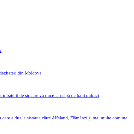
x
 dezbateri din Moldova
 baterii de stocare va duce la risipă de bani publici
a care a dus la sistarea către Alfaland, Flămânzi și mai multe comune