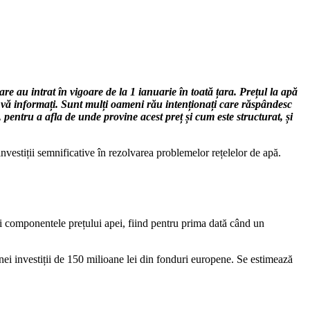
care au intrat în vigoare de la 1 ianuarie în toată țara. Prețul la apă
re vă informați. Sunt mulți oameni rău intenționați care răspândesc
 pentru a afla de unde provine acest preț și cum este structurat, și
nvestiții semnificative în rezolvarea problemelor rețelelor de apă.
și componentele prețului apei, fiind pentru prima dată când un
unei investiții de 150 milioane lei din fonduri europene. Se estimează