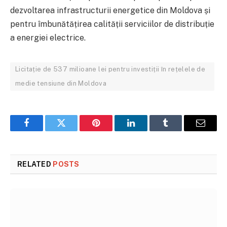
dezvoltarea infrastructurii energetice din Moldova și
pentru îmbunătățirea calității serviciilor de distribuție
a energiei electrice.
Licitație de 537 milioane lei pentru investiții în rețelele de
medie tensiune din Moldova
Facebook
Twitter
Pinterest
LinkedIn
Tumblr
Email
RELATED
POSTS