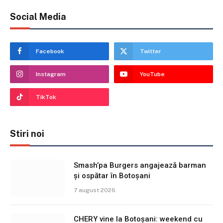
Social Media
Facebook
Twitter
Instagram
YouTube
TikTok
Stiri noi
Smash’pa Burgers angajează barman
și ospătar în Botoșani
7 august 2026
CHERY vine la Botoșani: weekend cu