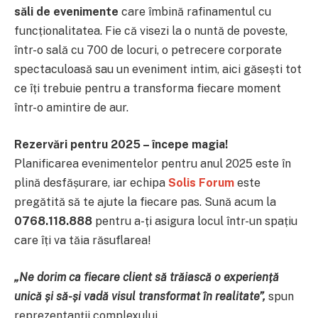
săli de evenimente
care îmbină rafinamentul cu
funcționalitatea. Fie că visezi la o nuntă de poveste,
într-o sală cu 700 de locuri, o petrecere corporate
spectaculoasă sau un eveniment intim, aici găsești tot
ce îți trebuie pentru a transforma fiecare moment
într-o amintire de aur.
Rezervări pentru 2025 – începe magia!
Planificarea evenimentelor pentru anul 2025 este în
plină desfășurare, iar echipa
Solis Forum
este
pregătită să te ajute la fiecare pas. Sună acum la
0768.118.888
pentru a-ți asigura locul într-un spațiu
care îți va tăia răsuflarea!
„Ne dorim ca fiecare client să trăiască o experiență
unică și să-și vadă visul transformat în realitate”
,
spun
reprezentanții complexului.