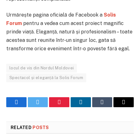
Urmărește pagina oficială de Facebook a
Solis
Forum
pentru a vedea cum acest proiect magnific
prinde viață. Eleganță, natură și profesionalism – toate
acestea sunt reunite într-un singur loc, gata să
transforme orice eveniment într-o poveste fără egal.
locul de vis din Nordul Moldovei
Spectacol și eleganță la Solis Forum
Facebook
Twitter
Pinterest
LinkedIn
Tumblr
Email
RELATED
POSTS