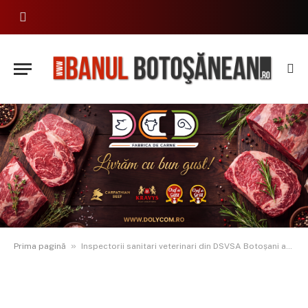
»
Prima pagină
Inspectorii sanitari veterinari din DSVSA Botoșani au început controalele în județ