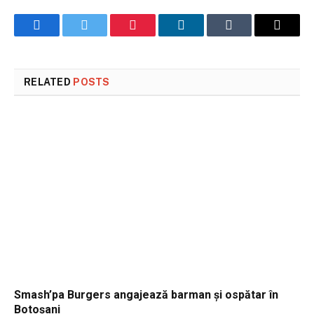
Facebook
Twitter
Pinterest
LinkedIn
Tumblr
Email
RELATED
POSTS
Smash’pa Burgers angajează barman și ospătar în
Botoșani