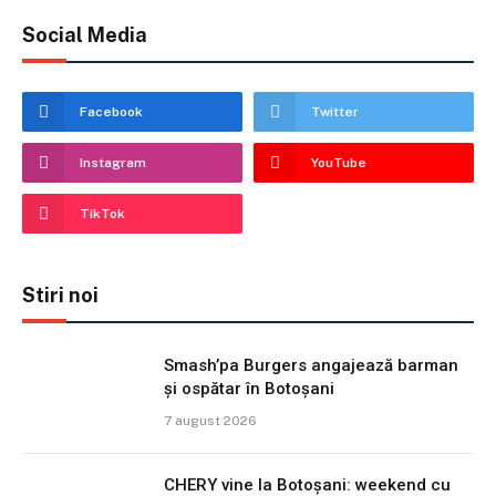
Social Media
Facebook
Twitter
Instagram
YouTube
TikTok
Stiri noi
Smash’pa Burgers angajează barman
și ospătar în Botoșani
7 august 2026
CHERY vine la Botoșani: weekend cu