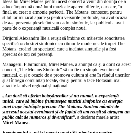
Ideea lui Mirel Manea pentru acest concert a venit din dorința de a
aduce împreună două lumi muzicale aparent diferite, dar care, în
final, au creat o armonie perfectă. The Motans, cunoscuți pentru
stilul lor muzical aparte și pentru versurile profunde, au avut ocazia
de a-și prezenta piesele într-un cadru simfonic, iar publicul a avut
parte de o experiență muzicală complet nouă.
Dirijorul Alexandru Ilie a reușit să îmbine cu măiestrie sonoritatea
specifică orchestrei simfonice cu ritmurile moderne ale trupei The
Motans, creând un spectacol care a încântat simțurile și a fost
apreciat de toți cei prezenți.
Managerul Filarmonicii, Mirel Manea, a anunțat că și-a dorit ca acest
concert „The Motans Simfonic” să nu fie un simplu eveniment
muzical, ci și o ocazie de a promova cultura și arta în rândul tinerilor
și al întregii comunități locale, dar și pentru a face Botoșani mai
atractiv la nivel regional și național.
„Am dorit să oferim botoșănenilor și nu numai, o experiență
unică, care să îmbine frumusețea muzicii simfonice cu energia
unei trupe îndrăgite precum The Motans. Suntem mândri de
succesul acestui eveniment și de faptul că am reușit să atragem un
public atât de numeros și diversificat”
, a declarat marele artist
Mirel Manea
.
Evenimentul a arătat nevoia unei săli adevărate pentru