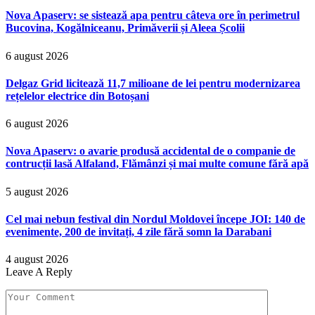
Nova Apaserv: se sistează apa pentru câteva ore în perimetrul
Bucovina, Kogălniceanu, Primăverii și Aleea Școlii
6 august 2026
Delgaz Grid licitează 11,7 milioane de lei pentru modernizarea
rețelelor electrice din Botoșani
6 august 2026
Nova Apaserv: o avarie produsă accidental de o companie de
contrucții lasă Alfaland, Flămânzi și mai multe comune fără apă
5 august 2026
Cel mai nebun festival din Nordul Moldovei începe JOI: 140 de
evenimente, 200 de invitați, 4 zile fără somn la Darabani
4 august 2026
Leave A Reply