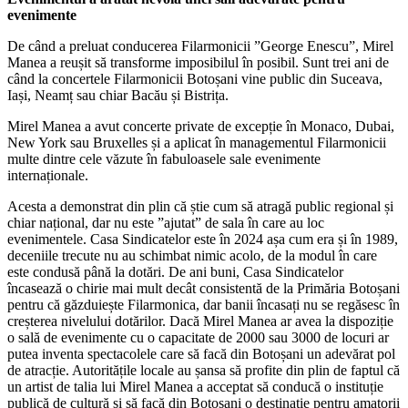
evenimente
De când a preluat conducerea Filarmonicii ”George Enescu”, Mirel
Manea a reușit să transforme imposibilul în posibil. Sunt trei ani de
când la concertele Filarmonicii Botoșani vine public din Suceava,
Iași, Neamț sau chiar Bacău și Bistrița.
Mirel Manea a avut concerte private de excepție în Monaco, Dubai,
New York sau Bruxelles și a aplicat în managementul Filarmonicii
multe dintre cele văzute în fabuloasele sale evenimente
internaționale.
Acesta a demonstrat din plin că știe cum să atragă public regional și
chiar național, dar nu este ”ajutat” de sala în care au loc
evenimentele. Casa Sindicatelor este în 2024 așa cum era și în 1989,
deceniile trecute nu au schimbat nimic acolo, de la modul în care
este condusă până la dotări. De ani buni, Casa Sindicatelor
încasează o chirie mai mult decât consistentă de la Primăria Botoșani
pentru că găzduiește Filarmonica, dar banii încasați nu se regăsesc în
creșterea nivelului dotărilor. Dacă Mirel Manea ar avea la dispoziție
o sală de evenimente cu o capacitate de 2000 sau 3000 de locuri ar
putea inventa spectacolele care să facă din Botoșani un adevărat pol
de atracție. Autoritățile locale au șansa să profite din plin de faptul că
un artist de talia lui Mirel Manea a acceptat să conducă o instituție
publică de cultură și să facă din Botoșani o destinație pentru amatorii