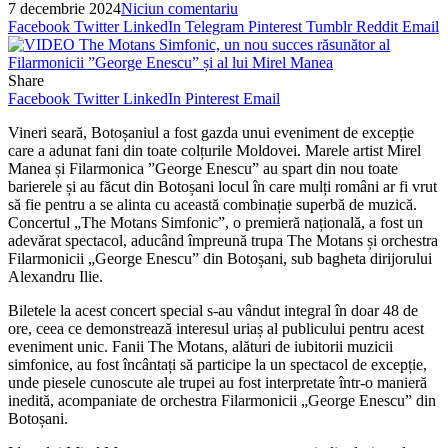
7 decembrie 2024
Niciun comentariu
Facebook
Twitter
LinkedIn
Telegram
Pinterest
Tumblr
Reddit
Email
Share
Facebook
Twitter
LinkedIn
Pinterest
Email
Vineri seară, Botoșaniul a fost gazda unui eveniment de excepție
care a adunat fani din toate colțurile Moldovei. Marele artist Mirel
Manea și Filarmonica ”George Enescu” au spart din nou toate
barierele și au făcut din Botoșani locul în care mulți români ar fi vrut
să fie pentru a se alinta cu această combinație superbă de muzică.
Concertul „The Motans Simfonic”, o premieră națională, a fost un
adevărat spectacol, aducând împreună trupa The Motans și orchestra
Filarmonicii „George Enescu” din Botoșani, sub bagheta dirijorului
Alexandru Ilie.
Biletele la acest concert special s-au vândut integral în doar 48 de
ore, ceea ce demonstrează interesul uriaș al publicului pentru acest
eveniment unic. Fanii The Motans, alături de iubitorii muzicii
simfonice, au fost încântați să participe la un spectacol de excepție,
unde piesele cunoscute ale trupei au fost interpretate într-o manieră
inedită, acompaniate de orchestra Filarmonicii „George Enescu” din
Botoșani.