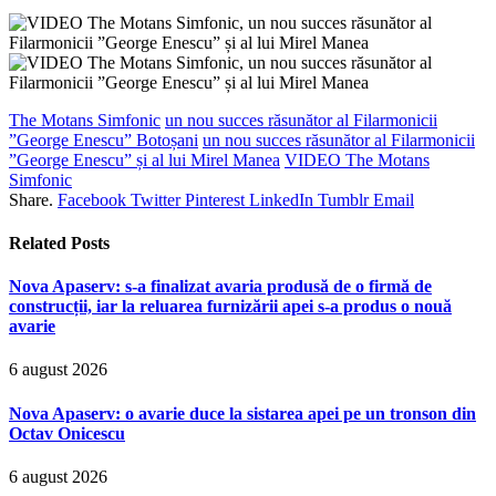
The Motans Simfonic
un nou succes răsunător al Filarmonicii
”George Enescu” Botoșani
un nou succes răsunător al Filarmonicii
”George Enescu” și al lui Mirel Manea
VIDEO The Motans
Simfonic
Share.
Facebook
Twitter
Pinterest
LinkedIn
Tumblr
Email
Related
Posts
Nova Apaserv: s-a finalizat avaria produsă de o firmă de
construcții, iar la reluarea furnizării apei s-a produs o nouă
avarie
6 august 2026
Nova Apaserv: o avarie duce la sistarea apei pe un tronson din
Octav Onicescu
6 august 2026