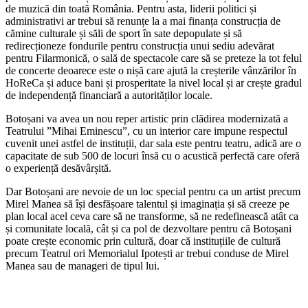
de muzică din toată România. Pentru asta, liderii politici și
administrativi ar trebui să renunțe la a mai finanța construcția de
cămine culturale și săli de sport în sate depopulate și să
redirecționeze fondurile pentru construcția unui sediu adevărat
pentru Filarmonică, o sală de spectacole care să se preteze la tot felul
de concerte deoarece este o nișă care ajută la creșterile vânzărilor în
HoReCa și aduce bani și prosperitate la nivel local și ar crește gradul
de independență financiară a autorităților locale.
Botoșani va avea un nou reper artistic prin clădirea modernizată a
Teatrului ”Mihai Eminescu”, cu un interior care impune respectul
cuvenit unei astfel de instituții, dar sala este pentru teatru, adică are o
capacitate de sub 500 de locuri însă cu o acustică perfectă care oferă
o experiență desăvârșită.
Dar Botoșani are nevoie de un loc special pentru ca un artist precum
Mirel Manea să își desfășoare talentul și imaginația și să creeze pe
plan local acel ceva care să ne transforme, să ne redefinească atât ca
și comunitate locală, cât și ca pol de dezvoltare pentru că Botoșani
poate crește economic prin cultură, doar că instituțiile de cultură
precum Teatrul ori Memorialul Ipotești ar trebui conduse de Mirel
Manea sau de manageri de tipul lui.