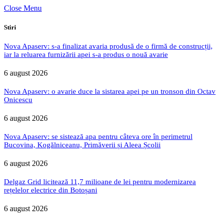
Close Menu
Stiri
Nova Apaserv: s-a finalizat avaria produsă de o firmă de construcții,
iar la reluarea furnizării apei s-a produs o nouă avarie
6 august 2026
Nova Apaserv: o avarie duce la sistarea apei pe un tronson din Octav
Onicescu
6 august 2026
Nova Apaserv: se sistează apa pentru câteva ore în perimetrul
Bucovina, Kogălniceanu, Primăverii și Aleea Școlii
6 august 2026
Delgaz Grid licitează 11,7 milioane de lei pentru modernizarea
rețelelor electrice din Botoșani
6 august 2026