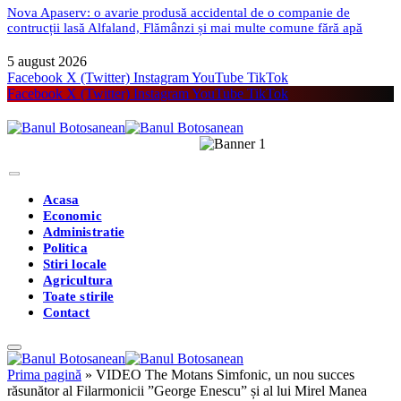
Nova Apaserv: o avarie produsă accidental de o companie de
contrucții lasă Alfaland, Flămânzi și mai multe comune fără apă
5 august 2026
Facebook
X (Twitter)
Instagram
YouTube
TikTok
Facebook
X (Twitter)
Instagram
YouTube
TikTok
Acasa
Economic
Administratie
Politica
Stiri locale
Agricultura
Toate stirile
Contact
Prima pagină
»
VIDEO The Motans Simfonic, un nou succes
răsunător al Filarmonicii ”George Enescu” și al lui Mirel Manea