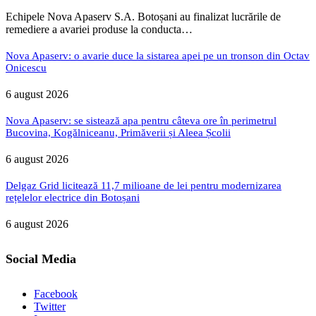
Echipele Nova Apaserv S.A. Botoșani au finalizat lucrările de
remediere a avariei produse la conducta…
Nova Apaserv: o avarie duce la sistarea apei pe un tronson din Octav
Onicescu
6 august 2026
Nova Apaserv: se sistează apa pentru câteva ore în perimetrul
Bucovina, Kogălniceanu, Primăverii și Aleea Școlii
6 august 2026
Delgaz Grid licitează 11,7 milioane de lei pentru modernizarea
rețelelor electrice din Botoșani
6 august 2026
Social Media
Facebook
Twitter