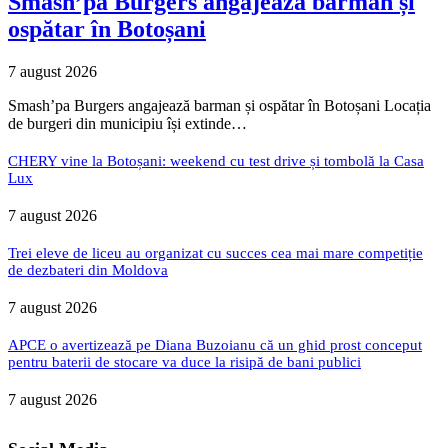
Smash’pa Burgers angajează barman și
ospătar în Botoșani
7 august 2026
Smash’pa Burgers angajează barman și ospătar în Botoșani Locația
de burgeri din municipiu își extinde…
CHERY vine la Botoșani: weekend cu test drive și tombolă la Casa
Lux
7 august 2026
Trei eleve de liceu au organizat cu succes cea mai mare competiție
de dezbateri din Moldova
7 august 2026
APCE o avertizează pe Diana Buzoianu că un ghid prost conceput
pentru baterii de stocare va duce la risipă de bani publici
7 august 2026