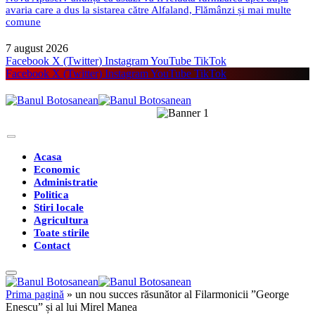
avaria care a dus la sistarea către Alfaland, Flămânzi și mai multe
comune
7 august 2026
Facebook
X (Twitter)
Instagram
YouTube
TikTok
Facebook
X (Twitter)
Instagram
YouTube
TikTok
Acasa
Economic
Administratie
Politica
Stiri locale
Agricultura
Toate stirile
Contact
Prima pagină
»
un nou succes răsunător al Filarmonicii ”George
Enescu” și al lui Mirel Manea