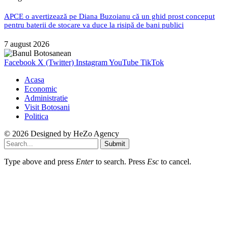
APCE o avertizează pe Diana Buzoianu că un ghid prost conceput
pentru baterii de stocare va duce la risipă de bani publici
7 august 2026
Facebook
X (Twitter)
Instagram
YouTube
TikTok
Acasa
Economic
Administratie
Visit Botosani
Politica
© 2026 Designed by
HeZo Agency
Submit
Type above and press
Enter
to search. Press
Esc
to cancel.