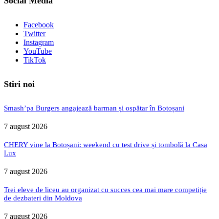
Social Media
Facebook
Twitter
Instagram
YouTube
TikTok
Stiri noi
Smash’pa Burgers angajează barman și ospătar în Botoșani
7 august 2026
CHERY vine la Botoșani: weekend cu test drive și tombolă la Casa
Lux
7 august 2026
Trei eleve de liceu au organizat cu succes cea mai mare competiție
de dezbateri din Moldova
7 august 2026