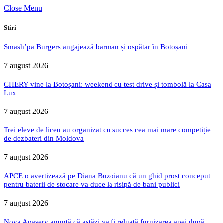
Close Menu
Stiri
Smash’pa Burgers angajează barman și ospătar în Botoșani
7 august 2026
CHERY vine la Botoșani: weekend cu test drive și tombolă la Casa
Lux
7 august 2026
Trei eleve de liceu au organizat cu succes cea mai mare competiție
de dezbateri din Moldova
7 august 2026
APCE o avertizează pe Diana Buzoianu că un ghid prost conceput
pentru baterii de stocare va duce la risipă de bani publici
7 august 2026
Nova Apaserv anunță că astăzi va fi reluată furnizarea apei după