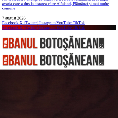
avaria care a dus la sistarea către Alfaland, Flămânzi și mai multe
comune
7 august 2026
Facebook
X (Twitter)
Instagram
YouTube
TikTok
Facebook
X (Twitter)
Instagram
YouTube
TikTok