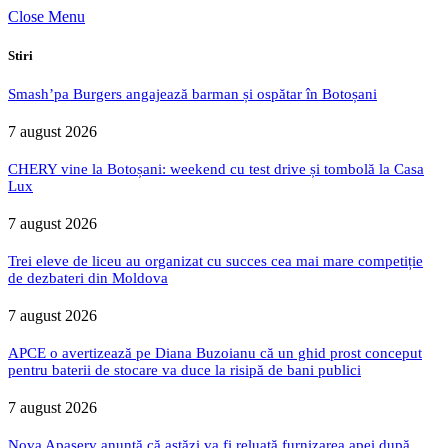
Close Menu
Stiri
Smash’pa Burgers angajează barman și ospătar în Botoșani
7 august 2026
CHERY vine la Botoșani: weekend cu test drive și tombolă la Casa
Lux
7 august 2026
Trei eleve de liceu au organizat cu succes cea mai mare competiție
de dezbateri din Moldova
7 august 2026
APCE o avertizează pe Diana Buzoianu că un ghid prost conceput
pentru baterii de stocare va duce la risipă de bani publici
7 august 2026
Nova Apaserv anunță că astăzi va fi reluată furnizarea apei după