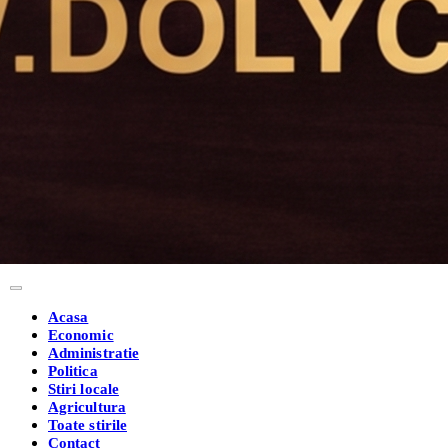
Acasa
Economic
Administratie
Politica
Stiri locale
Agricultura
Toate stirile
Contact