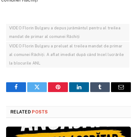
VIDEO Florin Bulgaru a depus jurământul pentru al treilea
mandat de primar al comunei Răchiți
VIDEO Florin Bulgaru a preluat al treilea mandat de primar
al comunei Răchiți. A aflat imediat după când încel lucrările
la blocurile ANL
Facebook
Twitter
Pinterest
LinkedIn
Tumblr
Email
RELATED
POSTS