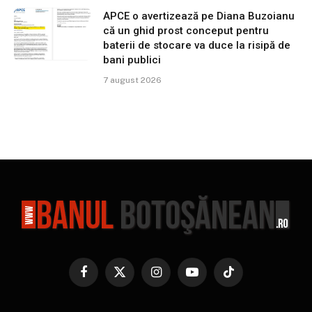
APCE o avertizează pe Diana Buzoianu
că un ghid prost conceput pentru
baterii de stocare va duce la risipă de
bani publici
7 august 2026
Facebook
X
Instagram
YouTube
TikTok
(Twitter)