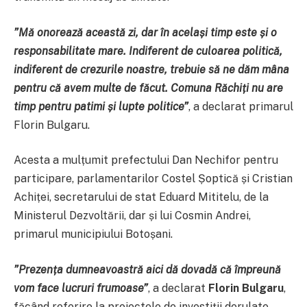
”Mă onorează această zi, dar în același timp este și o
responsabilitate mare. Indiferent de culoarea politică,
indiferent de crezurile noastre, trebuie să ne dăm mâna
pentru că avem multe de făcut. Comuna Răchiți nu are
timp pentru patimi și lupte politice”
, a declarat primarul
Florin Bulgaru.
Acesta a mulțumit prefectului Dan Nechifor pentru
participare, parlamentarilor Costel Șoptică și Cristian
Achiței, secretarului de stat Eduard Mititelu, de la
Ministerul Dezvoltării, dar și lui Cosmin Andrei,
primarul municipiului Botoșani.
”Prezența dumneavoastră aici dă dovadă că împreună
vom face lucruri frumoase”
, a declarat
Florin Bulgaru
,
făcând referire la proiectele de investiții derulate