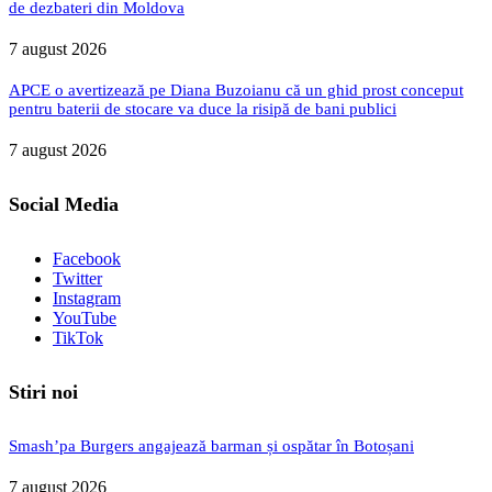
de dezbateri din Moldova
7 august 2026
APCE o avertizează pe Diana Buzoianu că un ghid prost conceput
pentru baterii de stocare va duce la risipă de bani publici
7 august 2026
Social Media
Facebook
Twitter
Instagram
YouTube
TikTok
Stiri noi
Smash’pa Burgers angajează barman și ospătar în Botoșani
7 august 2026