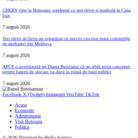
CHERY vine la Botoșani: weekend cu test drive și tombolă la Casa
Lux
7 august 2026
Trei eleve de liceu au organizat cu succes cea mai mare competiție
de dezbateri din Moldova
7 august 2026
APCE o avertizează pe Diana Buzoianu că un ghid prost conceput
pentru baterii de stocare va duce la risipă de bani publici
7 august 2026
Facebook
X (Twitter)
Instagram
YouTube
TikTok
Acasa
Economic
Administratie
Visit Botosani
Politica
© 2026 Designed by
HeZo Agency