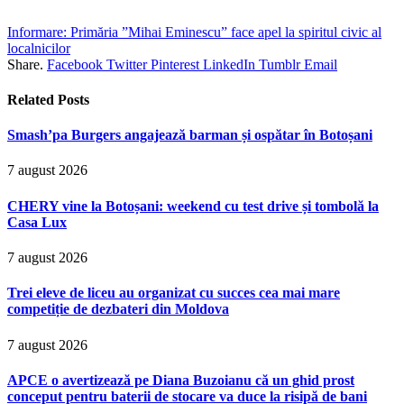
Informare: Primăria ”Mihai Eminescu” face apel la spiritul civic al
localnicilor
Share.
Facebook
Twitter
Pinterest
LinkedIn
Tumblr
Email
Related
Posts
Smash’pa Burgers angajează barman și ospătar în Botoșani
7 august 2026
CHERY vine la Botoșani: weekend cu test drive și tombolă la
Casa Lux
7 august 2026
Trei eleve de liceu au organizat cu succes cea mai mare
competiție de dezbateri din Moldova
7 august 2026
APCE o avertizează pe Diana Buzoianu că un ghid prost
conceput pentru baterii de stocare va duce la risipă de bani