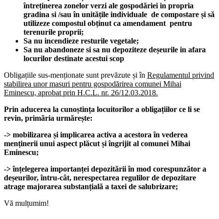
întreținerea zonelor verzi ale gospodăriei in propria
gradina si /sau în unitățile individuale de compostare și să
utilizeze compostul obținut ca amendament pentru
terenurile proprii;
Sa nu incendieze resturile vegetale;
Sa nu abandoneze si sa nu depoziteze deșeurile in afara
locurilor destinate acestui scop
Obligațiile sus-menționate sunt prevăzute și în
Regulamentul privind
stabilirea unor masuri pentru gospodărirea comunei Mihai
Eminescu, aprobat prin H.C.L. nr. 26/12.03.2018.
Prin aducerea la cunoștința locuitorilor a obligațiilor ce li se
revin, primăria urmărește
:
->
mobilizarea și implicarea activa a acestora în vederea
menținerii unui aspect plăcut și îngrijit al comunei Mihai
Eminescu;
-> înțelegerea importanței depozitării în mod corespunzător a
deșeurilor, întru-cât, nerespectarea regulilor de depozitare
atrage majorarea substanțială a taxei de salubrizare;
Vă mulțumim!