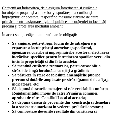
Cetățenii au îndatorirea, de a asigura întreținerea și curățenia
locuințelor proprii și a anexelor gospodărești, a curților și
împrejmuirilor acestora, respectând masurile stabilite de către
primării pentru asigurarea igienei publice și curățeniei în localități
precum și protejarea mediului ambiant.
În acest scop, cetățenii au următoarele obligații:
Să asigure, potrivit legii, lucrările de întreținere și
reparare a locuințelor și anexelor gospodărești,
igienizarea curților si împrejmuirilor acestora, efectuarea
lucrărilor specifice pentru întreținerea spatiilor verzi din
incinta proprietății si din fata acesteia;
Să mențină curățenia trotuarelor, părții carosabile a
străzii de lângă locuință, a curții și a grădinii;
Să păstreze în stare de folosință amenajările publice
precum și dotările amplasate pe străzi (panouri de afișaj,
indicatoare, etc);
Să depună deșeurile menajere si cele reciclabile conform
Regulamentului impus de către Primăria comunei,
aprobat de către Consiliul Local al acesteia;
Să depună deșeurile provenite din construcții si demolări
la o societate autorizata in vederea preluării acestora;
Să composteze deșeurile rezultate din curățarea si