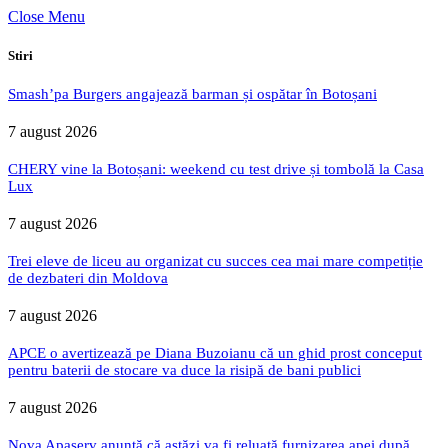
Close Menu
Stiri
Smash’pa Burgers angajează barman și ospătar în Botoșani
7 august 2026
CHERY vine la Botoșani: weekend cu test drive și tombolă la Casa
Lux
7 august 2026
Trei eleve de liceu au organizat cu succes cea mai mare competiție
de dezbateri din Moldova
7 august 2026
APCE o avertizează pe Diana Buzoianu că un ghid prost conceput
pentru baterii de stocare va duce la risipă de bani publici
7 august 2026
Nova Apaserv anunță că astăzi va fi reluată furnizarea apei după