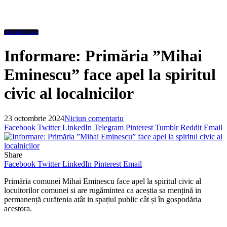
Administratie
Informare: Primăria ”Mihai
Eminescu” face apel la spiritul
civic al localnicilor
23 octombrie 2024
Niciun comentariu
Facebook
Twitter
LinkedIn
Telegram
Pinterest
Tumblr
Reddit
Email
Share
Facebook
Twitter
LinkedIn
Pinterest
Email
Primăria comunei Mihai Eminescu face apel la spiritul civic al
locuitorilor comunei si are rugămintea ca aceștia sa mențină in
permanență curățenia atât in spațiul public cât și în gospodăria
acestora.