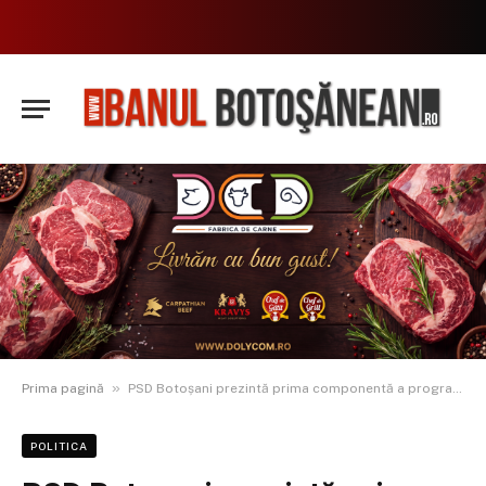
»
Prima pagină
PSD Botoșani prezintă prima componentă a programului premierului Marcel Ciolacu: „REINDUSTRIALIZAREA ROMÂNIEI”
POLITICA