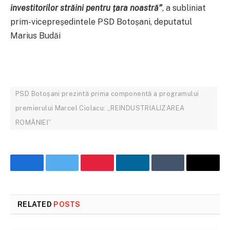
investitorilor străini pentru țara noastră”
, a subliniat
prim-vicepreședintele PSD Botoșani, deputatul
Marius Budăi
PSD Botoșani prezintă prima componentă a programului
premierului Marcel Ciolacu: „REINDUSTRIALIZAREA
ROMÂNIEI”
Facebook
Twitter
Pinterest
LinkedIn
Tumblr
Email
RELATED
POSTS