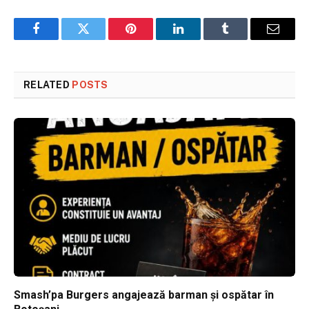
Facebook
Twitter
Pinterest
LinkedIn
Tumblr
Email
RELATED
POSTS
Smash’pa Burgers angajează barman și ospătar în