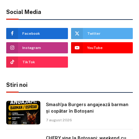
Social Media
Facebook
Twitter
Instagram
YouTube
TikTok
Stiri noi
Smash’pa Burgers angajează barman
și ospătar în Botoșani
7 august 2026
CHERY vine la Botoșani: weekend cu