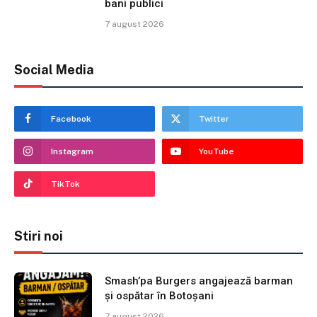
bani publici
7 august 2026
Social Media
Facebook
Twitter
Instagram
YouTube
TikTok
Stiri noi
Smash’pa Burgers angajează barman
și ospătar în Botoșani
7 august 2026