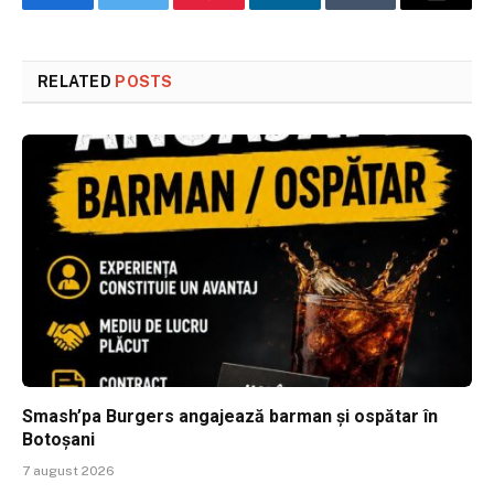
Facebook
Twitter
Pinterest
LinkedIn
Tumblr
Email
RELATED
POSTS
Smash’pa Burgers angajează barman și ospătar în
Botoșani
7 august 2026