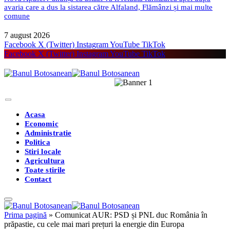
avaria care a dus la sistarea către Alfaland, Flămânzi și mai multe
comune
7 august 2026
Facebook
X (Twitter)
Instagram
YouTube
TikTok
Facebook
X (Twitter)
Instagram
YouTube
TikTok
Acasa
Economic
Administratie
Politica
Stiri locale
Agricultura
Toate stirile
Contact
Prima pagină
»
Comunicat AUR: PSD și PNL duc România în
prăpastie, cu cele mai mari prețuri la energie din Europa