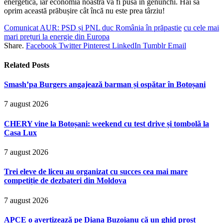
energetică, iar economia noastră va fi pusă în genunchi. Hai să
oprim această prăbușire cât încă nu este prea târziu!
Comunicat AUR: PSD și PNL duc România în prăpastie
cu cele mai
mari prețuri la energie din Europa
Share.
Facebook
Twitter
Pinterest
LinkedIn
Tumblr
Email
Related
Posts
Smash’pa Burgers angajează barman și ospătar în Botoșani
7 august 2026
CHERY vine la Botoșani: weekend cu test drive și tombolă la
Casa Lux
7 august 2026
Trei eleve de liceu au organizat cu succes cea mai mare
competiție de dezbateri din Moldova
7 august 2026
APCE o avertizează pe Diana Buzoianu că un ghid prost