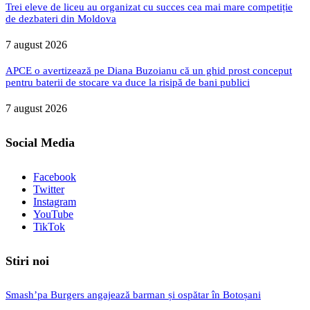
Trei eleve de liceu au organizat cu succes cea mai mare competiție
de dezbateri din Moldova
7 august 2026
APCE o avertizează pe Diana Buzoianu că un ghid prost conceput
pentru baterii de stocare va duce la risipă de bani publici
7 august 2026
Social Media
Facebook
Twitter
Instagram
YouTube
TikTok
Stiri noi
Smash’pa Burgers angajează barman și ospătar în Botoșani