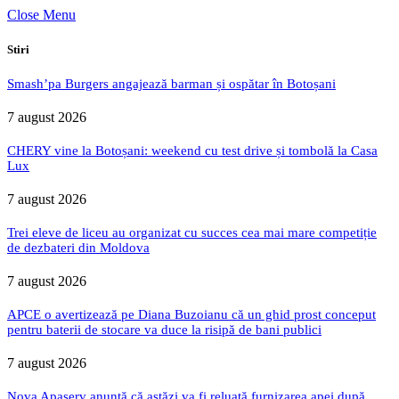
Close Menu
Stiri
Smash’pa Burgers angajează barman și ospătar în Botoșani
7 august 2026
CHERY vine la Botoșani: weekend cu test drive și tombolă la Casa
Lux
7 august 2026
Trei eleve de liceu au organizat cu succes cea mai mare competiție
de dezbateri din Moldova
7 august 2026
APCE o avertizează pe Diana Buzoianu că un ghid prost conceput
pentru baterii de stocare va duce la risipă de bani publici
7 august 2026
Nova Apaserv anunță că astăzi va fi reluată furnizarea apei după