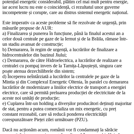
potențial energetic considerabil, plătim cel mai mult pentru energie,
iar acest lucru nu este o coincidență, ci rezultatul unor guverne
incompetente și corupte, care au distrus sistemul energetic național.
Este imperativ ca aceste probleme să fie rezolvate de urgență, prin
măsurile propuse de AUR:
a) Finalizarea și punerea în funcțiune, până la finalul acestui an a
celor două centrale pe gaze de la Iernut și de la Brăila, rămase într-
un stadiu avansat de construcție;
b) Demararea, în regim de urgență, a lucrărilor de finalizare a
hidrocentralelor din bazinul Jiului;
c) Demararea, de către Hidroelectrica, a lucrărilor de realizare a
centralei cu pompaj invers de la Tarnița-Lăpuștești, singura care
poate atenua dezechilibrele din sistem;
d) Începerea neîntârziată a lucrărilor la centralele pe gaze de la
Mintia și din Complexul Energetic Oltenia, în paralel cu demararea
lucrărilor de modernizare a liniilor electrice de transport a energiei
electrice, care să permită preluarea producției de electricitate de la
aceste noi unități de producție;
e) Cuplarea într-un holding a diverșilor producători deținuți majoritar
de stat, pentru a putea comercializa un mix energetic, cu preț
constant rezonabil, care să reducă ponderea electricității
corespunzătoare Pieței zilei următoare (PZU).
Dacă nu acționăm acum, românii vor fi condamnați la sărăcie