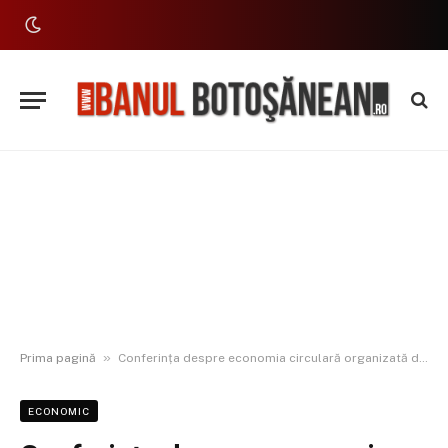
»
Prima pagină
Conferința despre economia circulară organizată de Camera de Comerț
ECONOMIC