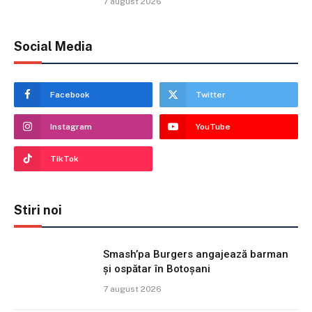
7 august 2026
Social Media
Facebook
Twitter
Instagram
YouTube
TikTok
Stiri noi
Smash’pa Burgers angajează barman
și ospătar în Botoșani
7 august 2026