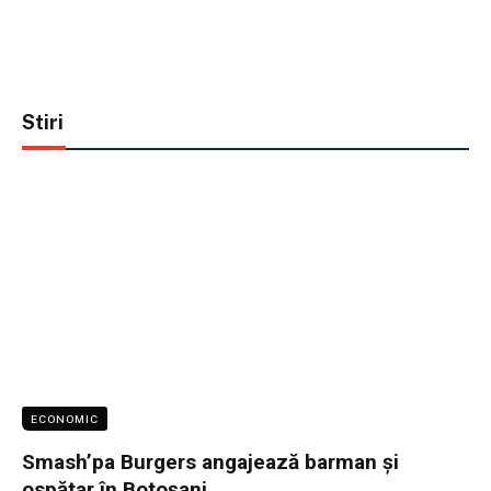
Stiri
ECONOMIC
Smash’pa Burgers angajează barman și
ospătar în Botoșani