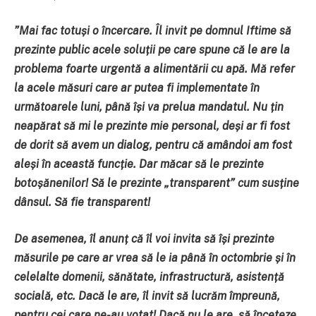
”
Mai fac totuși o încercare. Îl invit pe domnul Iftime să
prezinte public acele soluții pe care spune că le are la
problema foarte urgentă a alimentării cu apă. Mă refer
la acele măsuri care ar putea fi implementate în
următoarele luni, până își va prelua mandatul. Nu țin
neapărat să mi le prezinte mie personal, deși ar fi fost
de dorit să avem un dialog, pentru că amândoi am fost
aleși în această funcție. Dar măcar să le prezinte
botoșănenilor! Să le prezinte „transparent” cum susține
dânsul. Să fie transparent!
De asemenea, îl anunț că îl voi invita să își prezinte
măsurile pe care ar vrea să le ia până în octombrie și în
celelalte domenii, sănătate, infrastructură, asistență
socială, etc. Dacă le are, îl invit să lucrăm împreună,
pentru cei care ne-au votat! Dacă nu le are, să înceteze