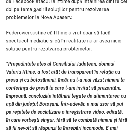
de Facebook atacul la Iftime după întâlnirea dintre cei
doi pe tema găsirii soluțiilor pentru rezolvarea
problemelor la Nova Apaserv.
Federovici susține că Iftime a vrut doar să facă
spectacol mediatic și că în realitate nu ar avea nicio
soluție pentru rezolvarea problemelor.
”
Președintele ales al Consiliului Județean, domnul
Valeriu Iftime, a fost atât de transparent în relația cu
presa și cu botoșănenii, încât nu l-a mai văzut nimeni la
conferința de presă la care l-am invitat să prezentăm,
împreună, concluziile întâlnirii legate de alimentarea cu
apă din județul Botoșani. Într-adevăr, e mai ușor să pui
pe rețelele de socializare o înregistrare video, editată,
în care vorbești singur, fără să te combată nimeni și fără
să fii nevoit să răspunzi la întrebări incomode. E mai