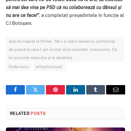
să mai dea vina pe PSD că nu colaborează cu dânsul și
nu are ce face!
”
, a completat președintele în funcție al
CJ Botoșani.
atac în noapte la Iftime: ”Nu l-a văzut nimeni la conferința
de presă la care l-am invitat să prezentăm concluziile. Să
își prezinte măsurile și în sănătate
Federovici
infrastructură”
Facebook
Twitter
Pinterest
LinkedIn
Tumblr
Email
RELATED
POSTS