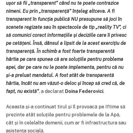
ușor să fii „transparent” când nu te poate contrazice
nimeni. Eu prin „transparență” înțeleg altceva. A fi
transparent în funcția publică NU presupune să joci în
scenete regizate sau în spectacole de tip „reality TV”, ci
să comunici corect informațiile și deciziile care îi privesc
pe cetățeni. Însă, dânsul a lipsit de la acest exercițiu de
transparență.
În schimb a fost foarte transparentă
hârtia pe care spunea că are soluțiile pentru problema
apei, dar pe care nu le poate implementa, pentru că nu
și-a preluat mandatul. A fost atât de transparentă
hârtia, încât nu am văzut-o deloc și încep să cred că, de
fapt, nu există
”
, a declarat
Doina Federovici
.
Aceasta și-a continuat tirul și îl provoacă pe Iftime să
prezinte atât soluțiile pentru problemele de la Apă,
cât și în celelalte domenii, cum ar fi infrastructura sau
asistența socială.