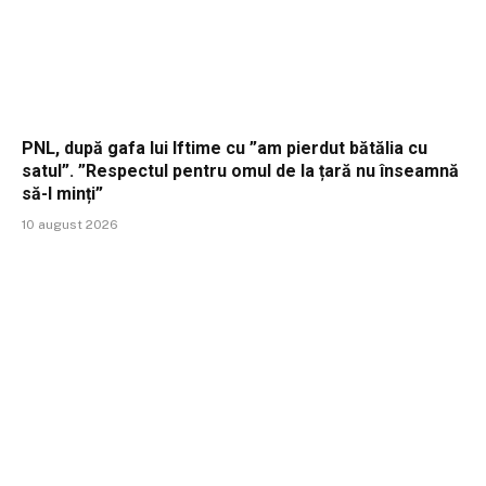
PNL, după gafa lui Iftime cu ”am pierdut bătălia cu
satul”. ”Respectul pentru omul de la țară nu înseamnă
să-l minți”
10 august 2026