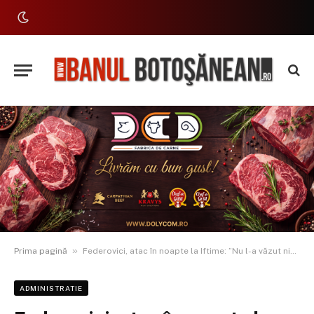
»
Prima pagină
Federovici, atac în noapte la Iftime: ”Nu l-a văzut nimeni la conferința de presă la care l-am invitat să prezentăm concluziile. Să își prezinte măsurile și în sănătate, infrastructură”
ADMINISTRATIE