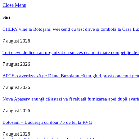
Close Menu
Stiri
CHERY vine la Botoșani: weekend cu test drive și tombolă la Casa Lu
7 august 2026
Trei eleve de liceu au organizat cu succes cea mai mare competiție de
7 august 2026
APCE o avertizează pe Diana Buzoianu că un ghid prost conceput pentru
7 august 2026
Nova Apaserv anunță că astăzi va fi reluată furnizarea apei după avari
7 august 2026
Botoșani – București cu doar 75 de lei la RVG
7 august 2026