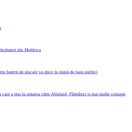
x
 dezbateri din Moldova
 baterii de stocare va duce la risipă de bani publici
a care a dus la sistarea către Alfaland, Flămânzi și mai multe comune