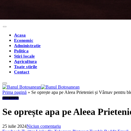
Acasa
Economic
Administratie
Politica
Stiri locale
Agricultura
Toate stirile
Contact
Prima pagină
»
Se oprește apa pe Aleea Prieteniei și Vârnav pentru blo
Stiri locale
Se oprește apa pe Aleea Prieteni
25 iulie 2024
Niciun comentariu