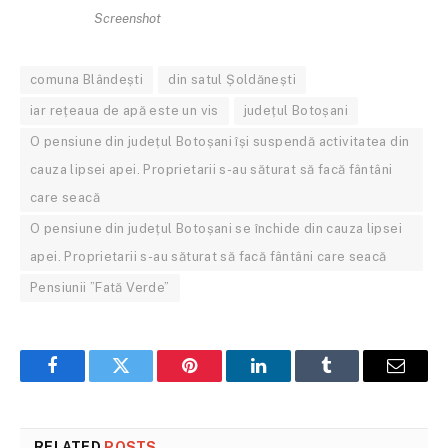
Screenshot
comuna Blândești
din satul Șoldănești
iar rețeaua de apă este un vis
județul Botoșani
O pensiune din județul Botoșani își suspendă activitatea din
cauza lipsei apei. Proprietarii s-au săturat să facă fântâni
care seacă
O pensiune din județul Botoșani se închide din cauza lipsei
apei. Proprietarii s-au săturat să facă fântâni care seacă
Pensiunii ”Fată Verde”
Facebook
Twitter
Pinterest
LinkedIn
Tumblr
Email
RELATED
POSTS