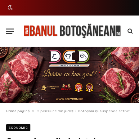
»
Prima pagină
O pensiune din județul Botoșani își suspendă activitatea din cauza lipsei apei. Proprietarii s-au săturat să facă fântâni care seacă, iar rețeaua de apă este un vis
ECONOMIC