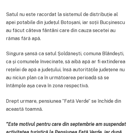
Satul nu este racordat la sistemul de distribuție al
apei potabile din județul Botoșani, iar soții Bucșinescu
au făcut câteva fântâni care din cauza secetei au
rămas fără apă.
Singura șansă ca satul Șoldănești, comuna Blândești,
ca și comunele învecinate, să aibă apă ar fi extinderea
rețelei de apă a județului, însă autoritățile județene nu
au niciun plan ca în următoarea perioadă să se
întâmple așa ceva în zona respectivă.
Drept urmare, pensiunea ”Fată Verde” se închide din
această toamnă.
”Este motivul pentru care din septembrie am suspendat
activitatea turistică la Pensiunea Fată Verde, iar după