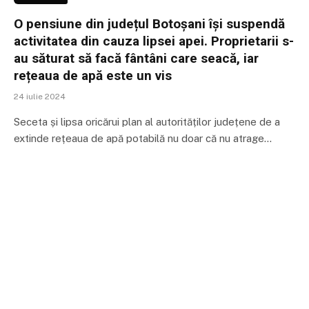
O pensiune din județul Botoșani își suspendă
activitatea din cauza lipsei apei. Proprietarii s-
au săturat să facă fântâni care seacă, iar
rețeaua de apă este un vis
24 iulie 2024
Seceta și lipsa oricărui plan al autorităților județene de a
extinde rețeaua de apă potabilă nu doar că nu atrage…