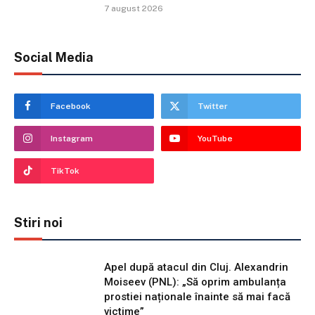
7 august 2026
Social Media
Facebook
Twitter
Instagram
YouTube
TikTok
Stiri noi
Apel după atacul din Cluj. Alexandrin
Moiseev (PNL): „Să oprim ambulanța
prostiei naționale înainte să mai facă
victime”