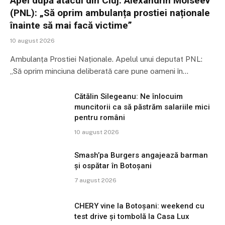
Apel după atacul din Cluj. Alexandrin Moiseev
(PNL): „Să oprim ambulanța prostiei naționale
înainte să mai facă victime”
10 august 2026
Ambulanța Prostiei Naționale. Apelul unui deputat PNL:
„Să oprim minciuna deliberată care pune oameni în…
Cătălin Silegeanu: Ne înlocuim
muncitorii ca să păstrăm salariile mici
pentru români
10 august 2026
Smash’pa Burgers angajează barman
și ospătar în Botoșani
7 august 2026
CHERY vine la Botoșani: weekend cu
test drive și tombolă la Casa Lux