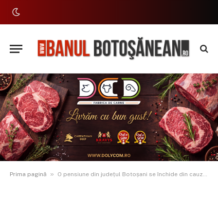
»
Prima pagină
O pensiune din județul Botoșani se închide din cauza lipsei apei. Proprietarii s-au săturat să facă fântâni care seacă