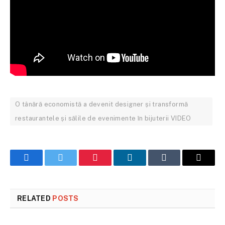
O tânără economistă a devenit designer și transformă
restaurantele și sălile de evenimente în bijuterii VIDEO
Facebook
Twitter
Pinterest
LinkedIn
Tumblr
Email
RELATED
POSTS