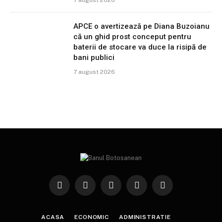
APCE o avertizează pe Diana Buzoianu
că un ghid prost conceput pentru
baterii de stocare va duce la risipă de
bani publici
7 august 2026
Facebook
X
Instagram
YouTube
TikTok
(Twitter)
ACASA
ECONOMIC
ADMINISTRATIE