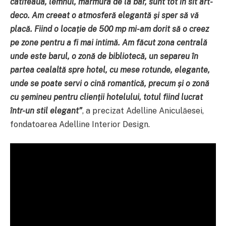
catifeaua, lemnul, marmura de la bar, sunt tot în sit art-
deco. Am creeat o atmosferă elegantă și sper să vă
placă. Fiind o locație de 500 mp mi-am dorit să o creez
pe zone pentru a fi mai intimă. Am făcut zona centrală
unde este barul, o zonă de bibliotecă, un separeu în
partea cealaltă spre hotel, cu mese rotunde, elegante,
unde se poate servi o cină romantică, precum și o zonă
cu șemineu pentru clienții hotelului, totul fiind lucrat
într-un stil elegant”
, a precizat Adelline Aniculăesei,
fondatoarea Adelline Interior Design.