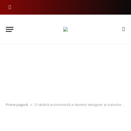
»
Prima pagină
O tânără economistă a devenit designer și transformă restaurantele și sălile de evenimente în bijuterii VIDEO