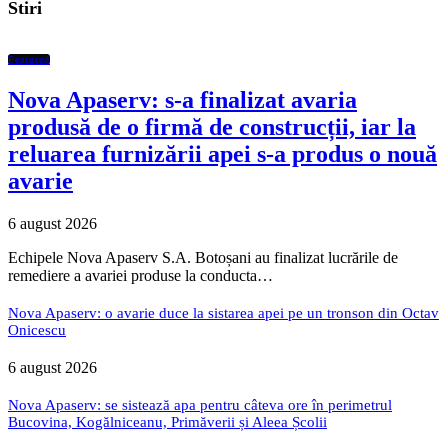
Stiri
Featured
Nova Apaserv: s-a finalizat avaria
produsă de o firmă de construcții, iar la
reluarea furnizării apei s-a produs o nouă
avarie
6 august 2026
Echipele Nova Apaserv S.A. Botoșani au finalizat lucrările de
remediere a avariei produse la conducta…
Nova Apaserv: o avarie duce la sistarea apei pe un tronson din Octav
Onicescu
6 august 2026
Nova Apaserv: se sistează apa pentru câteva ore în perimetrul
Bucovina, Kogălniceanu, Primăverii și Aleea Școlii