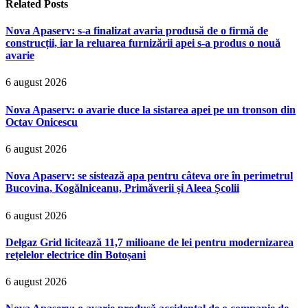
Related
Posts
Nova Apaserv: s-a finalizat avaria produsă de o firmă de
construcții, iar la reluarea furnizării apei s-a produs o nouă
avarie
6 august 2026
Nova Apaserv: o avarie duce la sistarea apei pe un tronson din
Octav Onicescu
6 august 2026
Nova Apaserv: se sistează apa pentru câteva ore în perimetrul
Bucovina, Kogălniceanu, Primăverii și Aleea Școlii
6 august 2026
Delgaz Grid licitează 11,7 milioane de lei pentru modernizarea
rețelelor electrice din Botoșani
6 august 2026