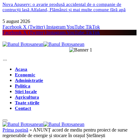
Nova Apaserv: o avarie produsă accidental de o companie de
contrucții lasă Alfaland, Flămânzi și mai multe comune fără apă
5 august 2026
Facebook
X (Twitter)
Instagram
YouTube
TikTok
Facebook
X (Twitter)
Instagram
YouTube
TikTok
Acasa
Economic
Administratie
Politica
Stiri locale
Agricultura
Toate stirile
Contact
Prima pagină
»
ANUNȚ acord de mediu pentru proiect de surse
regenerabile de energie și stocare în orașul Ștefănești