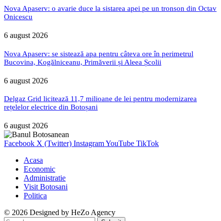
Nova Apaserv: o avarie duce la sistarea apei pe un tronson din Octav
Onicescu
6 august 2026
Nova Apaserv: se sistează apa pentru câteva ore în perimetrul
Bucovina, Kogălniceanu, Primăverii și Aleea Școlii
6 august 2026
Delgaz Grid licitează 11,7 milioane de lei pentru modernizarea
rețelelor electrice din Botoșani
6 august 2026
Facebook
X (Twitter)
Instagram
YouTube
TikTok
Acasa
Economic
Administratie
Visit Botosani
Politica
© 2026 Designed by
HeZo Agency