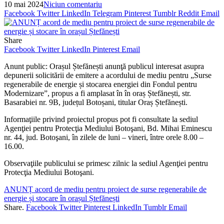
10 mai 2024
Niciun comentariu
Facebook
Twitter
LinkedIn
Telegram
Pinterest
Tumblr
Reddit
Email
Share
Facebook
Twitter
LinkedIn
Pinterest
Email
Anunt public: Orașul Ștefănești anunţă publicul interesat asupra
depunerii solicitării de emitere a acordului de mediu pentru „Surse
regenerabile de energie și stocarea energiei din Fondul pentru
Modernizare”, propus a fi amplasat în în oraș Ștefănești, str.
Basarabiei nr. 9B, județul Botoșani, titular Oraș Ștefănești.
Informaţiile privind proiectul propus pot fi consultate la sediul
Agenţiei pentru Protecţia Mediului Botoşani, Bd. Mihai Eminescu
nr. 44, jud. Botoşani, în zilele de luni – vineri, între orele 8.00 –
16.00.
Observaţiile publicului se primesc zilnic la sediul Agenţiei pentru
Protecţia Mediului Botoşani.
ANUNȚ acord de mediu pentru proiect de surse regenerabile de
energie și stocare în orașul Ștefănești
Share.
Facebook
Twitter
Pinterest
LinkedIn
Tumblr
Email