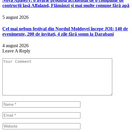
Nova Apaserv: o avarie produsă accidental de o companie de
contrucții lasă Alfaland, Flămânzi și mai multe comune fără apă
5 august 2026
Cel mai nebun festival din Nordul Moldovei începe JOI: 140 de
evenimente, 200 de invitați, 4 zile fără somn la Darabani
4 august 2026
Leave A Reply