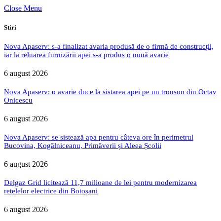
Close Menu
Stiri
Nova Apaserv: s-a finalizat avaria produsă de o firmă de construcții,
iar la reluarea furnizării apei s-a produs o nouă avarie
6 august 2026
Nova Apaserv: o avarie duce la sistarea apei pe un tronson din Octav
Onicescu
6 august 2026
Nova Apaserv: se sistează apa pentru câteva ore în perimetrul
Bucovina, Kogălniceanu, Primăverii și Aleea Școlii
6 august 2026
Delgaz Grid licitează 11,7 milioane de lei pentru modernizarea
rețelelor electrice din Botoșani
6 august 2026