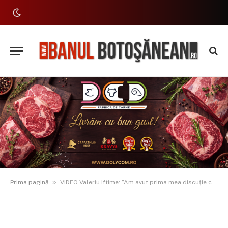
»
Prima pagină
VIDEO Valeriu Iftime: ”Am avut prima mea discuție coerentă cu domnul primar după 5 ani de mandat”