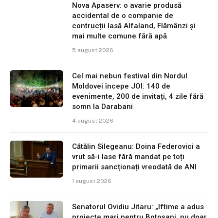
Nova Apaserv: o avarie produsă
accidental de o companie de
contrucții lasă Alfaland, Flămânzi și
mai multe comune fără apă
5 august 2026
Cel mai nebun festival din Nordul
Moldovei începe JOI: 140 de
evenimente, 200 de invitați, 4 zile fără
somn la Darabani
4 august 2026
Cătălin Silegeanu: Doina Federovici a
vrut să-i lase fără mandat pe toți
primarii sancționați vreodată de ANI
1 august 2026
Senatorul Ovidiu Jitaru: „Iftime a adus
proiecte mari pentru Botoșani, nu doar