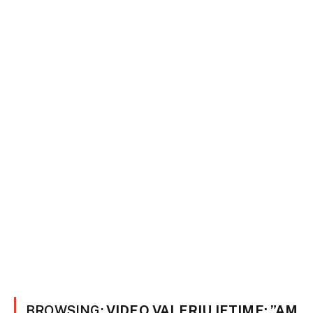
BROWSING:
VIDEO VALERIU IFTIME: ”AM