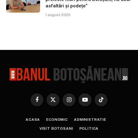
asfaltări și podețe”
1 august 2026
Facebook
X
Instagram
YouTube
TikTok
(Twitter)
ACASA
ECONOMIC
ADMINISTRATIE
VISIT BOTOSANI
POLITICA