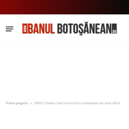
»
Prima pagină
VIDEO Sediul Serconf a fost cumpărat de unul dintre cei mai importanți oameni de afaceri din Botoșani