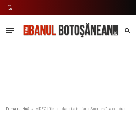
»
Prima pagină
VIDEO Iftime a dat startul ”erei Secrieru” la conducerea organizației municipale PNL Botoșani