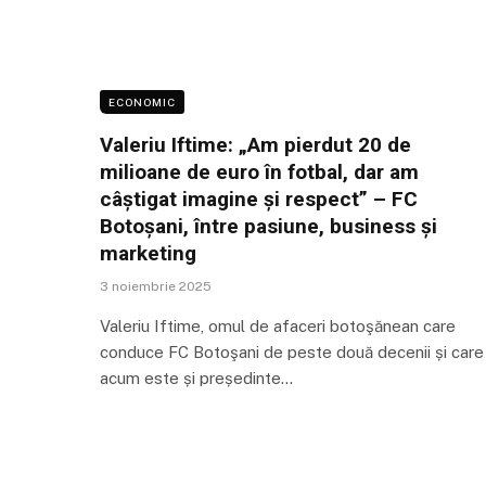
ECONOMIC
Valeriu Iftime: „Am pierdut 20 de
milioane de euro în fotbal, dar am
câştigat imagine şi respect” – FC
Botoşani, între pasiune, business și
marketing
3 noiembrie 2025
Valeriu Iftime, omul de afaceri botoşănean care
conduce FC Botoşani de peste două decenii și care
acum este și președinte…