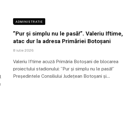
ADMINISTRATIE
”Pur și simplu nu le pasă!”. Valeriu Iftime,
atac dur la adresa Primăriei Botoșani
8 iulie 2026
Valeriu Iftime acuză Primăria Botoșani de blocarea
proiectului stadionului: ”Pur și simplu nu le pasă!”
Președintele Consiliului Județean Botoșani și…
l
u