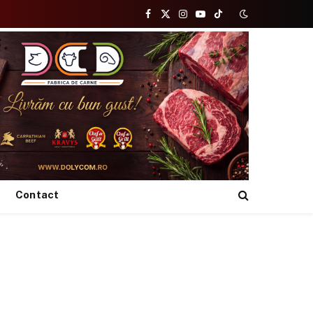
Facebook
X
Instagram
YouTube
TikTok
(Twitter)
Contact