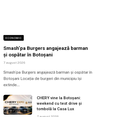
ECONOMIC
Smash’pa Burgers angajează barman
și ospătar în Botoșani
7 august 2026
Smash’pa Burgers angajează barman și ospătar în
Botoșani Locația de burgeri din municipiu își
extinde…
CHERY vine la Botoșani:
weekend cu test drive și
tombolă la Casa Lux
7 august 2026