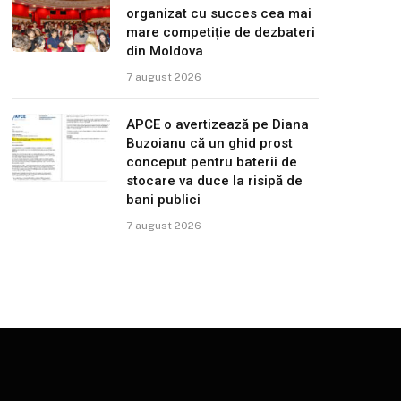
organizat cu succes cea mai
mare competiție de dezbateri
din Moldova
7 august 2026
APCE o avertizează pe Diana
Buzoianu că un ghid prost
conceput pentru baterii de
stocare va duce la risipă de
bani publici
7 august 2026