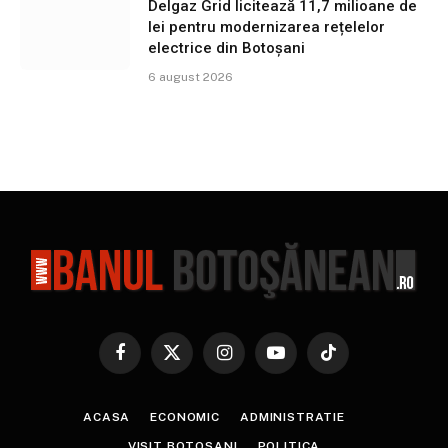
Delgaz Grid licitează 11,7 milioane de
lei pentru modernizarea rețelelor
electrice din Botoșani
6 august 2026
Facebook
X
Instagram
YouTube
TikTok
(Twitter)
ACASA
ECONOMIC
ADMINISTRATIE
VISIT BOTOSANI
POLITICA