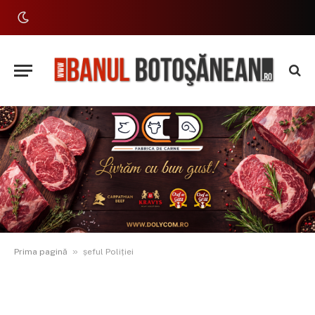
»
Prima pagină
șeful Poliției