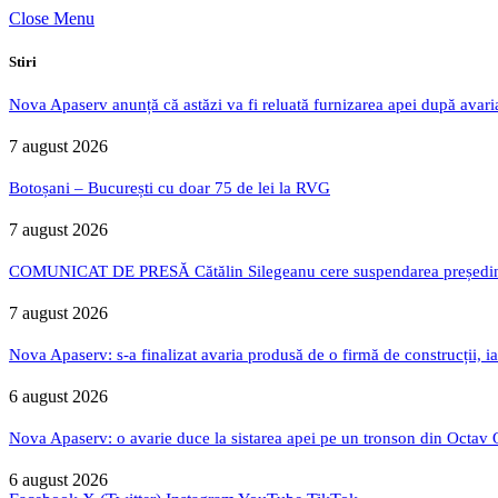
Close Menu
Stiri
Nova Apaserv anunță că astăzi va fi reluată furnizarea apei după avari
7 august 2026
Botoșani – București cu doar 75 de lei la RVG
7 august 2026
COMUNICAT DE PRESĂ Cătălin Silegeanu cere suspendarea președintelu
7 august 2026
Nova Apaserv: s-a finalizat avaria produsă de o firmă de construcții, ia
6 august 2026
Nova Apaserv: o avarie duce la sistarea apei pe un tronson din Octav
6 august 2026