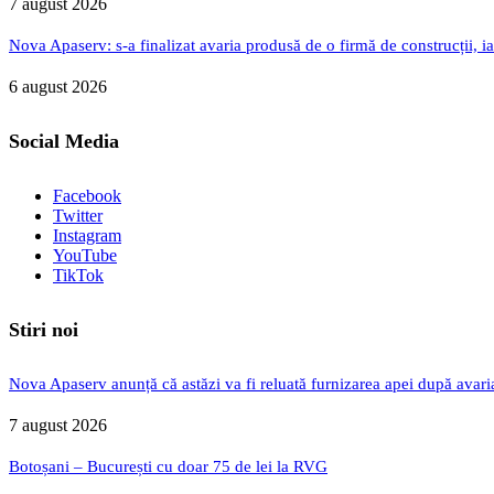
7 august 2026
Nova Apaserv: s-a finalizat avaria produsă de o firmă de construcții, ia
6 august 2026
Social Media
Facebook
Twitter
Instagram
YouTube
TikTok
Stiri noi
Nova Apaserv anunță că astăzi va fi reluată furnizarea apei după avari
7 august 2026
Botoșani – București cu doar 75 de lei la RVG