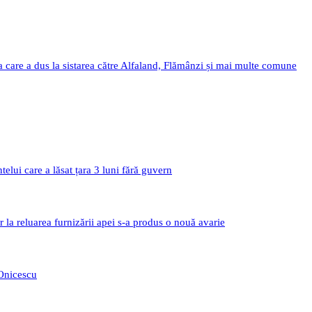
a care a dus la sistarea către Alfaland, Flămânzi și mai multe comune
i care a lăsat țara 3 luni fără guvern
r la reluarea furnizării apei s-a produs o nouă avarie
 Onicescu