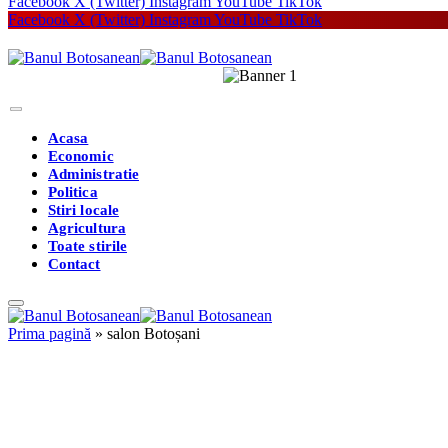
Facebook
X (Twitter)
Instagram
YouTube
TikTok
Facebook
X (Twitter)
Instagram
YouTube
TikTok
Acasa
Economic
Administratie
Politica
Stiri locale
Agricultura
Toate stirile
Contact
Prima pagină
»
salon Botoșani