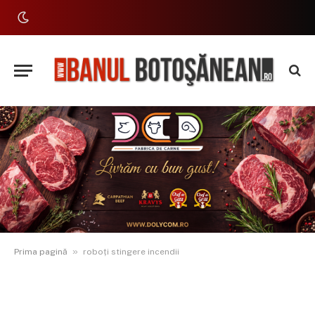
»
Prima pagină
roboți stingere incendii