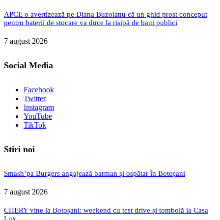
APCE o avertizează pe Diana Buzoianu că un ghid prost conceput
pentru baterii de stocare va duce la risipă de bani publici
7 august 2026
Social Media
Facebook
Twitter
Instagram
YouTube
TikTok
Stiri noi
Smash’pa Burgers angajează barman și ospătar în Botoșani
7 august 2026
CHERY vine la Botoșani: weekend cu test drive și tombolă la Casa
Lux