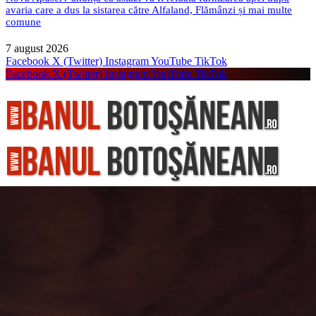
avaria care a dus la sistarea către Alfaland, Flămânzi și mai multe
comune
7 august 2026
Facebook
X (Twitter)
Instagram
YouTube
TikTok
Facebook
X (Twitter)
Instagram
YouTube
TikTok