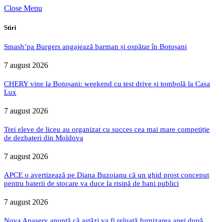
Close Menu
Stiri
Smash’pa Burgers angajează barman și ospătar în Botoșani
7 august 2026
CHERY vine la Botoșani: weekend cu test drive și tombolă la Casa
Lux
7 august 2026
Trei eleve de liceu au organizat cu succes cea mai mare competiție
de dezbateri din Moldova
7 august 2026
APCE o avertizează pe Diana Buzoianu că un ghid prost conceput
pentru baterii de stocare va duce la risipă de bani publici
7 august 2026
Nova Apaserv anunță că astăzi va fi reluată furnizarea apei după