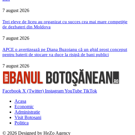
7 august 2026
Trei eleve de liceu au organizat cu succes cea mai mare competiție
de dezbateri din Moldova
7 august 2026
APCE o avertizează pe Diana Buzoianu că un ghid prost conceput
pentru baterii de stocare va duce la risipă de bani publici
7 august 2026
Facebook
X (Twitter)
Instagram
YouTube
TikTok
Acasa
Economic
Administratie
Visit Botosani
Politica
© 2026 Designed by
HeZo Agency