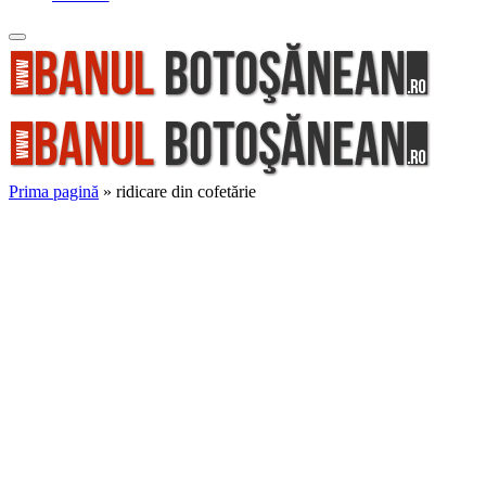
Prima pagină
»
ridicare din cofetărie