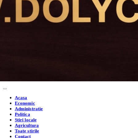
Acasa
Economic
Administratie
Politica
Stiri locale
Agricultura
Toate stirile
Contact