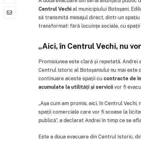
A doua evacuare din seria anunțată public 
Centrul Vechi
al municipiului Botoșani. Edilu
să transmită mesajul direct, dintr-un spațiu
transformat: fără locuințe sociale, cu spații
„Aici, în Centrul Vechi, nu vor
Promisiunea este clară și repetată. Andrei
Centrul Istoric al Botoșaniului nu mai este d
continuare aceste spații cu
contracte de în
acumulate la utilități și servicii
vor fi evacu
„Așa cum am promis, aici, în Centrul Vechi, 
spații comerciale care vor fi scoase la licit
publică”, a declarat Andrei în timp ce se afla
Este a doua evacuare din Centrul Istoric, di