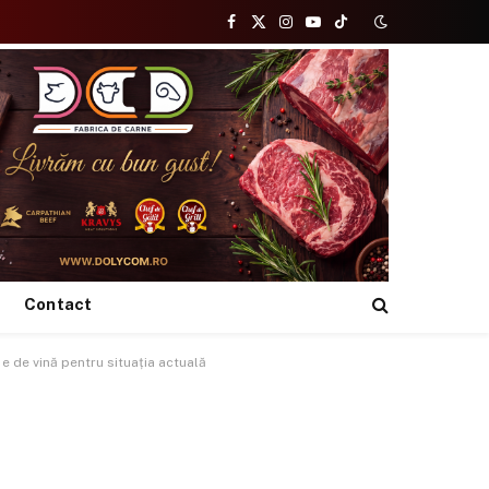
Facebook
X
Instagram
YouTube
TikTok
(Twitter)
Contact
 e de vină pentru situația actuală