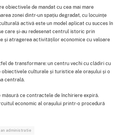
ntre obiectivele de mandat cu cea mai mare
marea zonei dintr-un spațiu degradat, cu locuințe
 culturală activă este un model aplicat cu succes în
e care și-au redesenat centrul istoric prin
le și atragerea activităților economice cu valoare
fel de transformare: un centru vechi cu clădiri cu
obiectivele culturale și turistice ale orașului și o
a centrală.
e măsură ce contractele de închiriere expiră.
circuitul economic al orașului printr-o procedură
an administratie