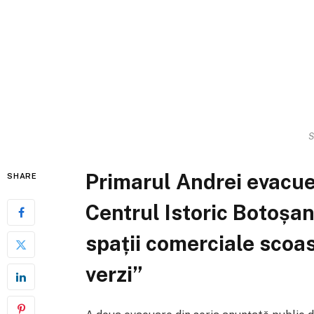
S
Primarul Andrei evacue
SHARE
Centrul Istoric Botoșa
spații comerciale scoase
verzi”