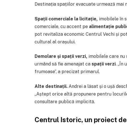
Destinația spațiilor evacuate urmează mai mu
Spații comerciale la licitație,
imobilele în 
comerciale, cu accent pe
alimentație publ
pot revitaliza economic Centrul Vechi și po
cultural al orașului.
Demolare și spații verzi,
imobilele care nu 
urmând să fie amenajat ca
spații verzi
. „În
frumoase”, a precizat primarul.
Alte destinații.
Andrei a lăsat și o ușă desc
„Aștept orice altă propunere pentru locurile
consultare publică implicită.
Centrul Istoric, un proiect 