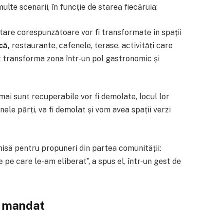
lte scenarii, în funcție de starea fiecăruia:
stare corespunzătoare vor fi transformate în spații
ică,
restaurante, cafenele, terase, activități care
t transforma zona într-un pol gastronomic și
mai sunt recuperabile vor fi demolate, locul lor
 unele părți, va fi demolat și vom avea spații verzi
hisă pentru propuneri din partea comunității:
 pe care le-am eliberat”, a spus el, într-un gest de
de mandat