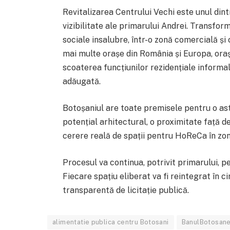
Revitalizarea Centrului Vechi este unul di
vizibilitate ale primarului Andrei. Transfor
sociale insalubre, într-o zonă comercială și
mai multe orașe din România și Europa, oraș
scoaterea funcțiunilor rezidențiale informa
adăugată.
Botoșaniul are toate premisele pentru o ast
potențial arhitectural, o proximitate față de 
cerere reală de spații pentru HoReCa în zon
Procesul va continua, potrivit primarului, p
Fiecare spațiu eliberat va fi reintegrat în 
transparentă de licitație publică.
alimentatie publica centru Botosani
BanulBotosane