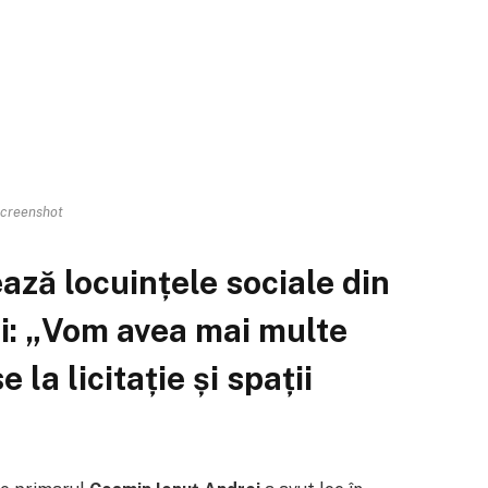
creenshot
ază locuințele sociale din
ni: „Vom avea mai multe
 la licitație și spații