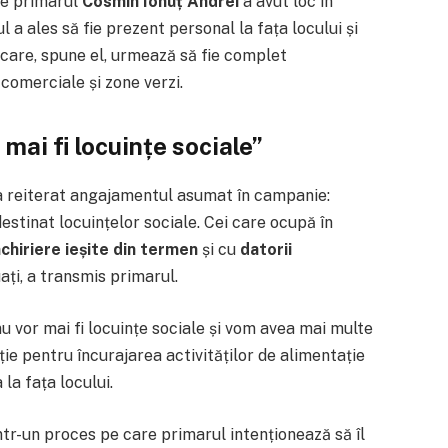
de primarul
Cosmin Ionuț Andrei
a avut loc în
l a ales să fie prezent personal la fața locului și
 care, spune el, urmează să fie complet
 comerciale și zone verzi.
 mai fi locuințe sociale”
 a reiterat angajamentul asumat în campanie:
estinat locuințelor sociale. Cei care ocupă în
chiriere ieșite din termen
și cu
datorii
ați, a transmis primarul.
nu vor mai fi locuințe sociale și vom avea mai multe
ație pentru încurajarea activităților de alimentație
 la fața locului.
ntr-un proces pe care primarul intenționează să îl