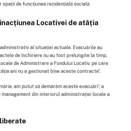
spații de funcțiunea rezidențială socială.
„inacțiunea Locativei de atâția
dministrativ al situației actuale. Evacuările au
actele de închiriere nu au fost prelungite la timp,
ocale de Administrare a Fondului Locativ, pe care
tâția ani nu a gestionat bine aceste contracte”.
rimărie, am putut să demarăm aceste evacuări”, a
management din interiorul administrației locale a
liberate