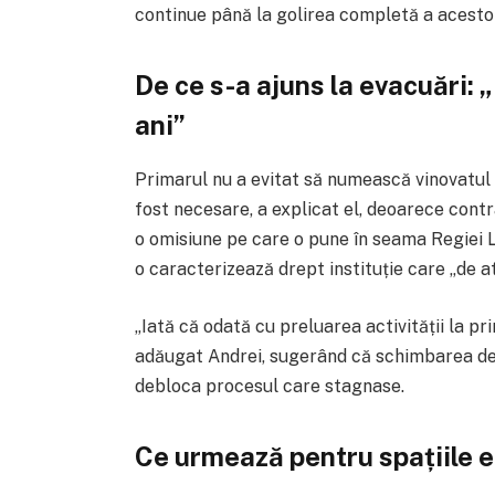
continue până la golirea completă a acestor 
De ce s-a ajuns la evacuări: 
ani”
Primarul nu a evitat să numească vinovatul a
fost necesare, a explicat el, deoarece contr
o omisiune pe care o pune în seama Regiei L
o caracterizează drept instituție care „de a
„Iată că odată cu preluarea activității la p
adăugat Andrei, sugerând că schimbarea de 
debloca procesul care stagnase.
Ce urmează pentru spațiile e