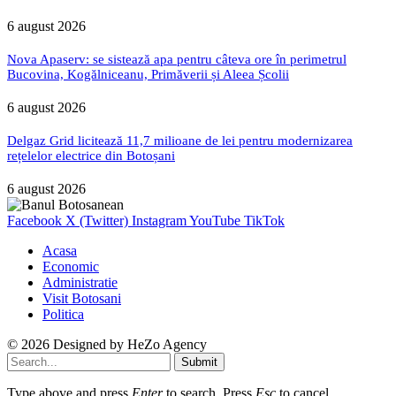
6 august 2026
Nova Apaserv: se sistează apa pentru câteva ore în perimetrul
Bucovina, Kogălniceanu, Primăverii și Aleea Școlii
6 august 2026
Delgaz Grid licitează 11,7 milioane de lei pentru modernizarea
rețelelor electrice din Botoșani
6 august 2026
Facebook
X (Twitter)
Instagram
YouTube
TikTok
Acasa
Economic
Administratie
Visit Botosani
Politica
© 2026 Designed by
HeZo Agency
Submit
Type above and press
Enter
to search. Press
Esc
to cancel.