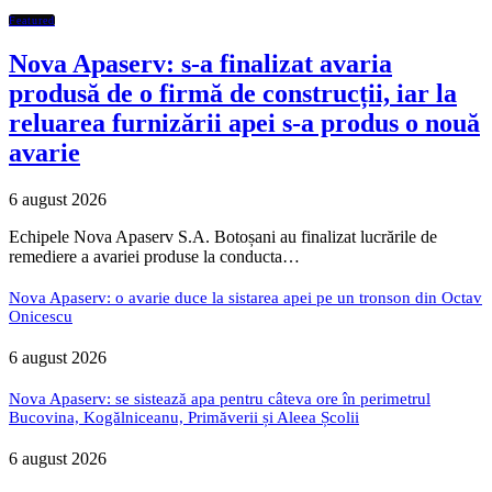
Featured
Nova Apaserv: s-a finalizat avaria
produsă de o firmă de construcții, iar la
reluarea furnizării apei s-a produs o nouă
avarie
6 august 2026
Echipele Nova Apaserv S.A. Botoșani au finalizat lucrările de
remediere a avariei produse la conducta…
Nova Apaserv: o avarie duce la sistarea apei pe un tronson din Octav
Onicescu
6 august 2026
Nova Apaserv: se sistează apa pentru câteva ore în perimetrul
Bucovina, Kogălniceanu, Primăverii și Aleea Școlii
6 august 2026