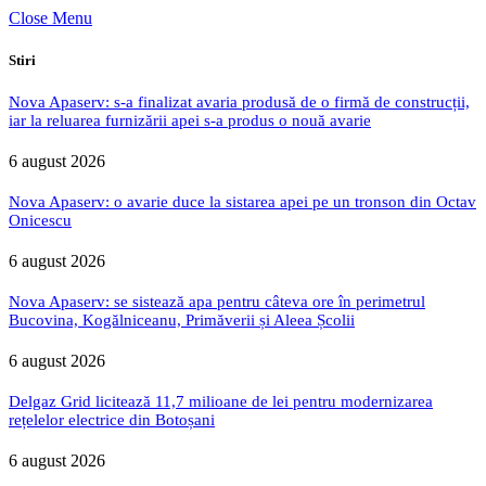
Close Menu
Stiri
Nova Apaserv: s-a finalizat avaria produsă de o firmă de construcții,
iar la reluarea furnizării apei s-a produs o nouă avarie
6 august 2026
Nova Apaserv: o avarie duce la sistarea apei pe un tronson din Octav
Onicescu
6 august 2026
Nova Apaserv: se sistează apa pentru câteva ore în perimetrul
Bucovina, Kogălniceanu, Primăverii și Aleea Școlii
6 august 2026
Delgaz Grid licitează 11,7 milioane de lei pentru modernizarea
rețelelor electrice din Botoșani
6 august 2026