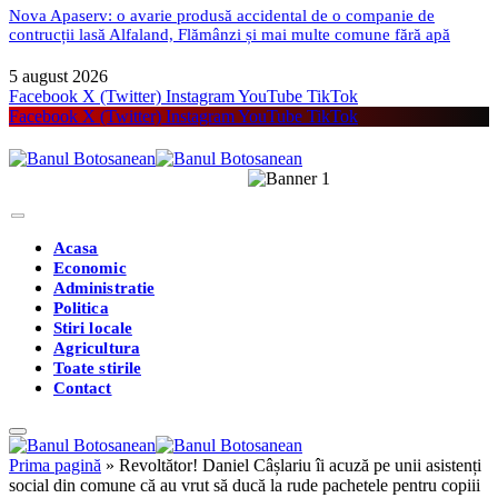
Nova Apaserv: o avarie produsă accidental de o companie de
contrucții lasă Alfaland, Flămânzi și mai multe comune fără apă
5 august 2026
Facebook
X (Twitter)
Instagram
YouTube
TikTok
Facebook
X (Twitter)
Instagram
YouTube
TikTok
Acasa
Economic
Administratie
Politica
Stiri locale
Agricultura
Toate stirile
Contact
Prima pagină
»
Revoltător! Daniel Câșlariu îi acuză pe unii asistenți
social din comune că au vrut să ducă la rude pachetele pentru copiii