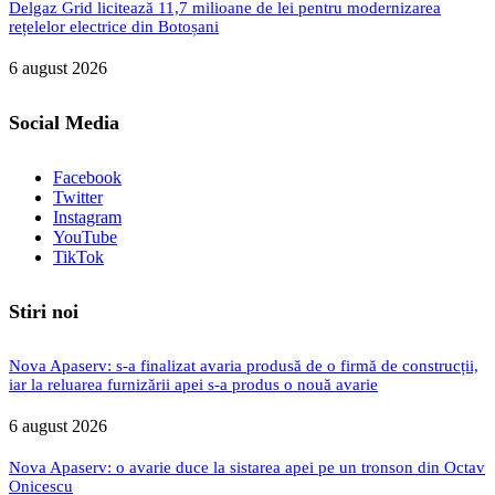
Delgaz Grid licitează 11,7 milioane de lei pentru modernizarea
rețelelor electrice din Botoșani
6 august 2026
Social Media
Facebook
Twitter
Instagram
YouTube
TikTok
Stiri noi
Nova Apaserv: s-a finalizat avaria produsă de o firmă de construcții,
iar la reluarea furnizării apei s-a produs o nouă avarie
6 august 2026
Nova Apaserv: o avarie duce la sistarea apei pe un tronson din Octav
Onicescu