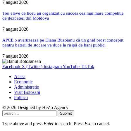
7 august 2026
Trei eleve de liceu au organizat cu succes cea mai mare competiție
de dezbateri din Moldova
7 august 2026
APCE o avertizează pe Diana Buzoianu că un ghid prost conceput
pentru baterii de stocare va duce la risipă de bani publici
7 august 2026
Facebook
X (Twitter)
Instagram
YouTube
TikTok
Acasa
Economic
Administratie
Visit Botosani
Politica
© 2026 Designed by
HeZo Agency
Submit
Type above and press
Enter
to search. Press
Esc
to cancel.