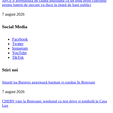
APCE o avertizează pe Diana Buzoianu că un ghid prost conceput
pentru baterii de stocare va duce la risipă de bani publici
7 august 2026
Social Media
Facebook
Twitter
Instagram
YouTube
TikTok
Stiri noi
Smash’pa Burgers angajează barman și ospătar în Botoșani
7 august 2026
CHERY vine la Botoșani: weekend cu test drive și tombolă la Casa
Lux