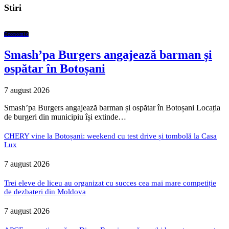
Stiri
Economic
Smash’pa Burgers angajează barman și
ospătar în Botoșani
7 august 2026
Smash’pa Burgers angajează barman și ospătar în Botoșani Locația
de burgeri din municipiu își extinde…
CHERY vine la Botoșani: weekend cu test drive și tombolă la Casa
Lux
7 august 2026
Trei eleve de liceu au organizat cu succes cea mai mare competiție
de dezbateri din Moldova
7 august 2026