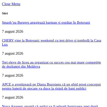
Close Menu
Stiri
Smash’pa Burgers angajează barman și ospătar în Botoșani
7 august 2026
CHERY vine la Botoșani: weekend cu test drive și tombolă la Casa
Lux
7 august 2026
Trei eleve de liceu au organizat cu succes cea mai mare competiție
de dezbateri din Moldova
7 august 2026
APCE o avertizează pe Diana Buzoianu că un ghid prost conceput
pentru baterii de stocare va duce la risipă de bani publici
7 august 2026
Nova Apaserv anunță că astăzi va fi reluată furnizarea apei după