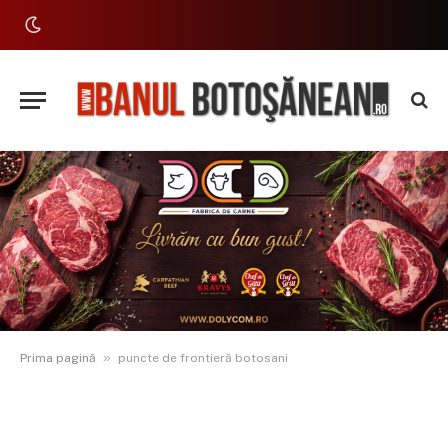
»
Prima pagină
puncte de frontieră botosani