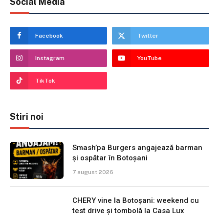
Social Media
Facebook
Twitter
Instagram
YouTube
TikTok
Stiri noi
Smash’pa Burgers angajează barman
și ospătar în Botoșani
7 august 2026
CHERY vine la Botoșani: weekend cu
test drive și tombolă la Casa Lux