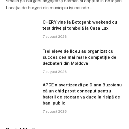
Smash’pa Burgers angajează barman și ospătar în Botoșani
Locația de burgeri din municipiu își extinde…
CHERY vine la Botoșani: weekend cu
test drive și tombolă la Casa Lux
7 august 2026
Trei eleve de liceu au organizat cu
succes cea mai mare competiție de
dezbateri din Moldova
7 august 2026
APCE o avertizează pe Diana Buzoianu
că un ghid prost conceput pentru
baterii de stocare va duce la risipă de
bani publici
7 august 2026