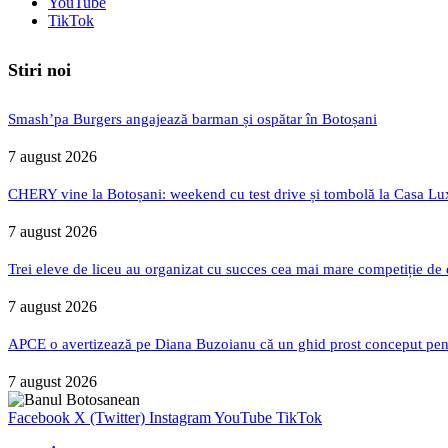
YouTube
TikTok
Stiri noi
Smash’pa Burgers angajează barman și ospătar în Botoșani
7 august 2026
CHERY vine la Botoșani: weekend cu test drive și tombolă la Casa Lu
7 august 2026
Trei eleve de liceu au organizat cu succes cea mai mare competiție de
7 august 2026
APCE o avertizează pe Diana Buzoianu că un ghid prost conceput pentru
7 august 2026
Facebook
X (Twitter)
Instagram
YouTube
TikTok