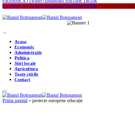
Facebook
X (Twitter)
Instagram
YouTube
TikTok
Facebook
X (Twitter)
Instagram
YouTube
TikTok
Acasa
Economic
Administratie
Politica
Stiri locale
Agricultura
Toate stirile
Contact
Prima pagină
»
proiecte europene educație