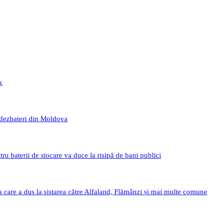
x
 dezbateri din Moldova
 baterii de stocare va duce la risipă de bani publici
a care a dus la sistarea către Alfaland, Flămânzi și mai multe comune