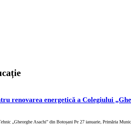
ucație
pentru renovarea energetică a Colegiului „G
ui Tehnic „Gheorghe Asachi” din Botoșani Pe 27 ianuarie, Primăria Muni