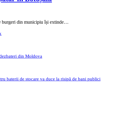
 burgeri din municipiu își extinde…
x
 dezbateri din Moldova
 baterii de stocare va duce la risipă de bani publici