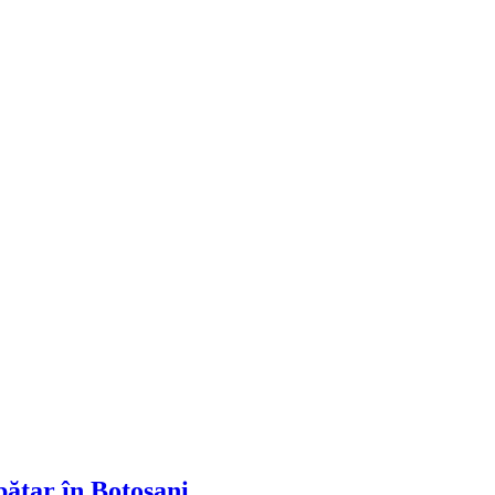
ătar în Botoșani