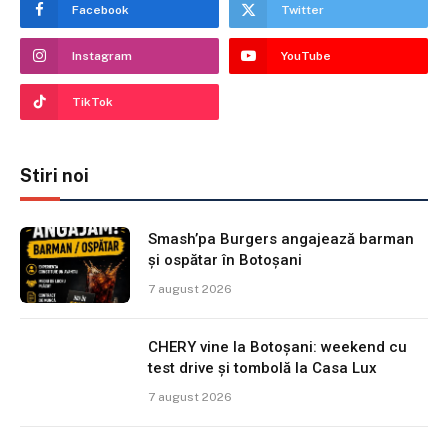
Facebook
Twitter
Instagram
YouTube
TikTok
Stiri noi
Smash’pa Burgers angajează barman
și ospătar în Botoșani
7 august 2026
CHERY vine la Botoșani: weekend cu
test drive și tombolă la Casa Lux
7 august 2026