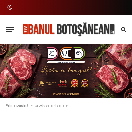
»
Prima pagină
produse artizanale