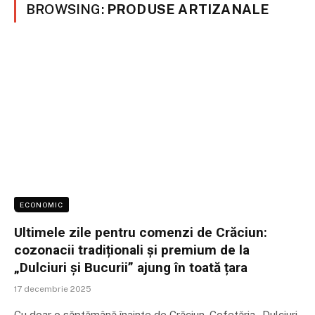
BROWSING:
PRODUSE ARTIZANALE
ECONOMIC
Ultimele zile pentru comenzi de Crăciun:
cozonacii tradiționali și premium de la
„Dulciuri și Bucurii” ajung în toată țara
17 decembrie 2025
Cu doar o săptămână înainte de Crăciun, Cofetăria „Dulciuri