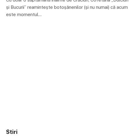
și Bucurii” reamintește botoșănenilor (și nu numai) că acum
este momentul…
Stiri