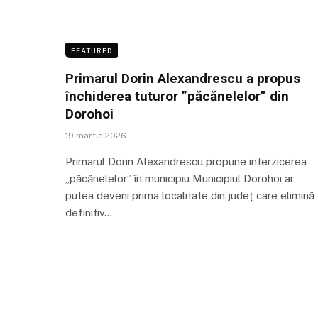
FEATURED
Primarul Dorin Alexandrescu a propus
închiderea tuturor ”păcănelelor” din
Dorohoi
19 martie 2026
Primarul Dorin Alexandrescu propune interzicerea
„păcănelelor” în municipiu Municipiul Dorohoi ar
putea deveni prima localitate din județ care elimină
definitiv…