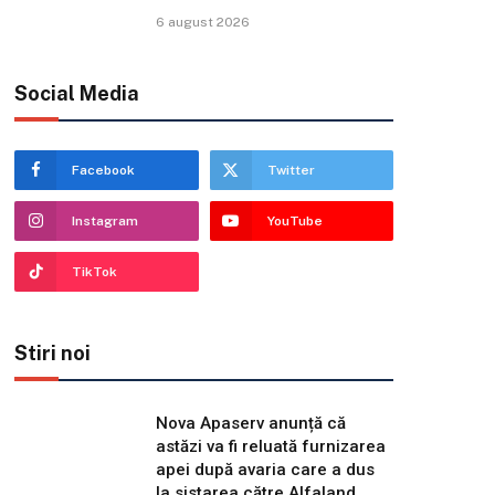
6 august 2026
Social Media
Facebook
Twitter
Instagram
YouTube
TikTok
Stiri noi
Nova Apaserv anunță că
astăzi va fi reluată furnizarea
apei după avaria care a dus
la sistarea către Alfaland,