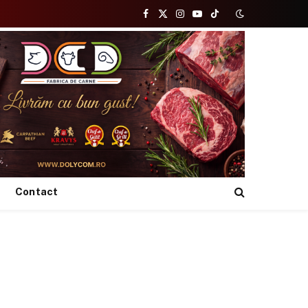
Facebook
X
Instagram
YouTube
TikTok
(Twitter)
Contact