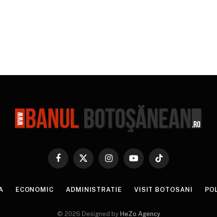
Facebook
X
Instagram
YouTube
TikTok
(Twitter)
A
ECONOMIC
ADMINISTRATIE
VISIT BOTOSANI
PO
© 2026 Designed by
HeZo Agency