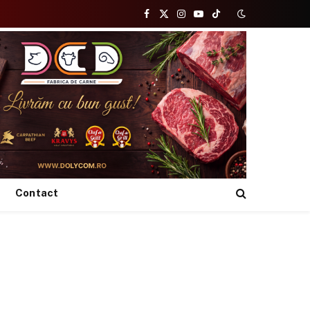
Facebook
X
Instagram
YouTube
TikTok
(Twitter)
Contact