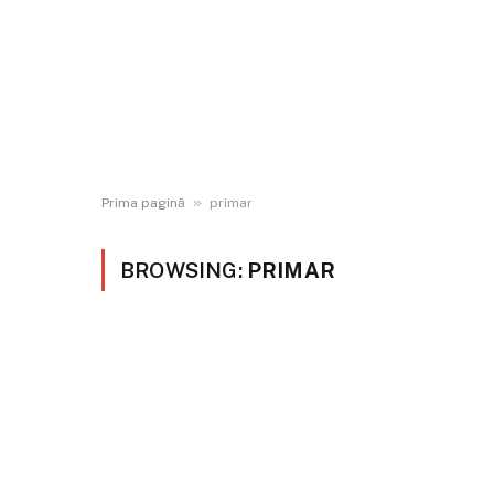
»
Prima pagină
primar
BROWSING:
PRIMAR