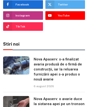
Facebook
Twitter
Instagram
YouTube
TikTok
Stiri noi
Nova Apaserv: s-a finalizat
avaria produsă de o firmă de
construcții, iar la reluarea
furnizării apei s-a produs o
nouă avarie
6 august 2026
Nova Apaserv: o avarie duce
la sistarea apei pe un tronson