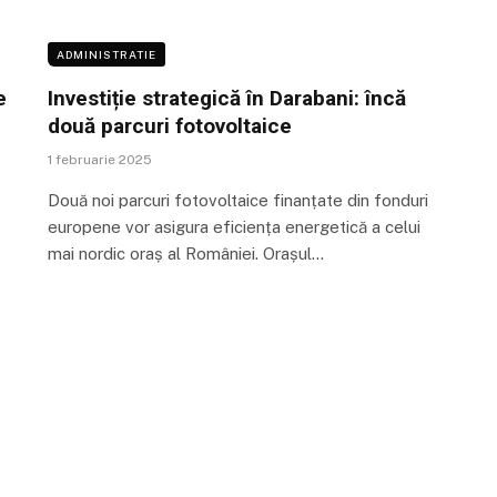
ADMINISTRATIE
e
Investiție strategică în Darabani: încă
două parcuri fotovoltaice
1 februarie 2025
Două noi parcuri fotovoltaice finanțate din fonduri
europene vor asigura eficiența energetică a celui
mai nordic oraș al României. Orașul…