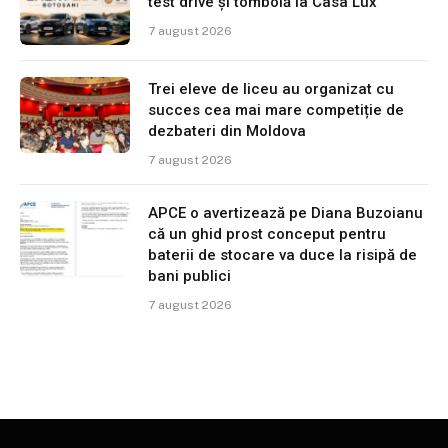
test drive și tombolă la Casa Lux
7 august 2026
Trei eleve de liceu au organizat cu
succes cea mai mare competiție de
dezbateri din Moldova
7 august 2026
APCE o avertizează pe Diana Buzoianu
că un ghid prost conceput pentru
baterii de stocare va duce la risipă de
bani publici
7 august 2026