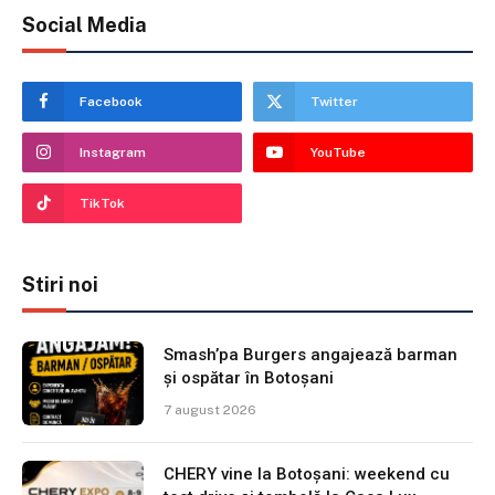
Social Media
Facebook
Twitter
Instagram
YouTube
TikTok
Stiri noi
Smash’pa Burgers angajează barman
și ospătar în Botoșani
7 august 2026
CHERY vine la Botoșani: weekend cu