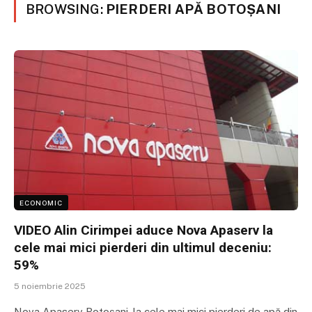
BROWSING:
PIERDERI APĂ BOTOȘANI
ECONOMIC
VIDEO Alin Cirimpei aduce Nova Apaserv la
cele mai mici pierderi din ultimul deceniu:
59%
5 noiembrie 2025
Nova Apaserv Botoșani, la cele mai mici pierderi de apă din