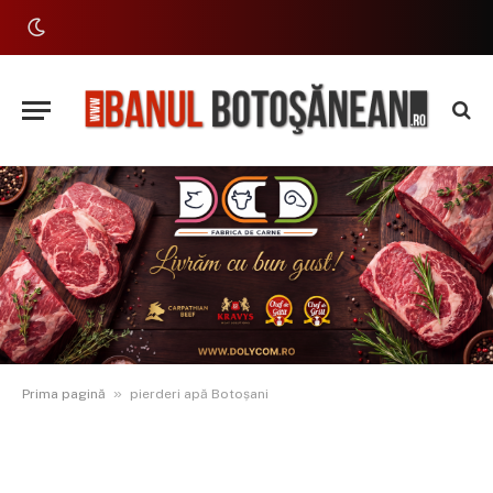
»
Prima pagină
pierderi apă Botoșani