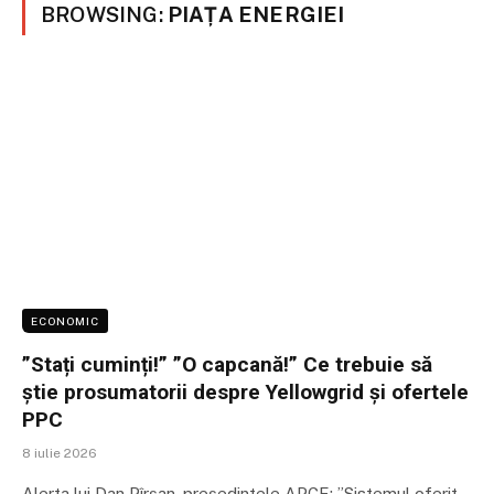
BROWSING:
PIAȚA ENERGIEI
ECONOMIC
”Stați cuminți!” ”O capcană!” Ce trebuie să
știe prosumatorii despre Yellowgrid și ofertele
PPC
8 iulie 2026
Alerta lui Dan Pîrșan, președintele APCE: ”Sistemul oferit