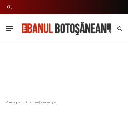
»
Prima pagină
piața energiei