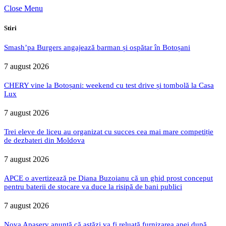
Close Menu
Stiri
Smash’pa Burgers angajează barman și ospătar în Botoșani
7 august 2026
CHERY vine la Botoșani: weekend cu test drive și tombolă la Casa
Lux
7 august 2026
Trei eleve de liceu au organizat cu succes cea mai mare competiție
de dezbateri din Moldova
7 august 2026
APCE o avertizează pe Diana Buzoianu că un ghid prost conceput
pentru baterii de stocare va duce la risipă de bani publici
7 august 2026
Nova Apaserv anunță că astăzi va fi reluată furnizarea apei după