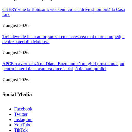
CHERY vine la Botoșani: weekend cu test drive și tombolă la Casa
Lux
7 august 2026
Trei eleve de liceu au organizat cu succes cea mai mare competiție
de dezbateri din Moldova
7 august 2026
APCE o avertizează pe Diana Buzoianu că un ghid prost conceput
pentru baterii de stocare va duce la risipă de bani publici
7 august 2026
Social Media
Facebook
Twitter
Instagram
YouTube
TikTok