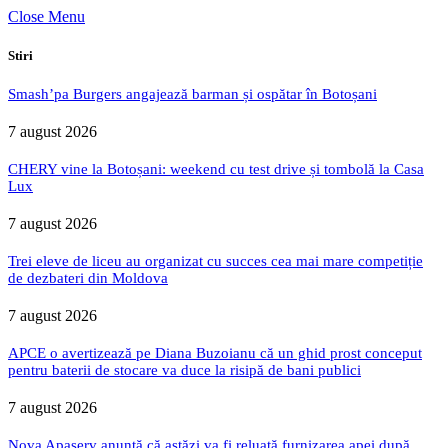
Close Menu
Stiri
Smash’pa Burgers angajează barman și ospătar în Botoșani
7 august 2026
CHERY vine la Botoșani: weekend cu test drive și tombolă la Casa
Lux
7 august 2026
Trei eleve de liceu au organizat cu succes cea mai mare competiție
de dezbateri din Moldova
7 august 2026
APCE o avertizează pe Diana Buzoianu că un ghid prost conceput
pentru baterii de stocare va duce la risipă de bani publici
7 august 2026
Nova Apaserv anunță că astăzi va fi reluată furnizarea apei după