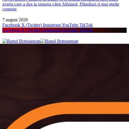
avaria care a dus la sistarea către Alfaland, Flămânzi și mai multe
comune
7 august 2026
Facebook
X (Twitter)
Instagram
YouTube
TikTok
Facebook
X (Twitter)
Instagram
YouTube
TikTok