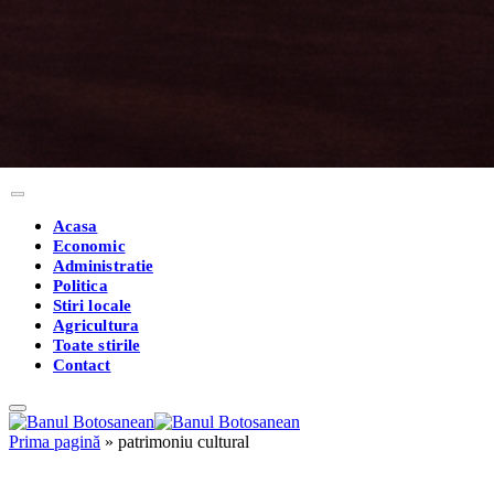
Acasa
Economic
Administratie
Politica
Stiri locale
Agricultura
Toate stirile
Contact
Prima pagină
»
patrimoniu cultural