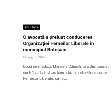
POLITICA
O avocată a preluat conducerea
Organizației Femeilor Liberale în
municipiul Botoșani
22 august 2024
După ce medicul Manuela Călugărița a demisionat
din PNL, lăsând loc liber atât la șefia Organizației
Femeilor Liberale, cât și…