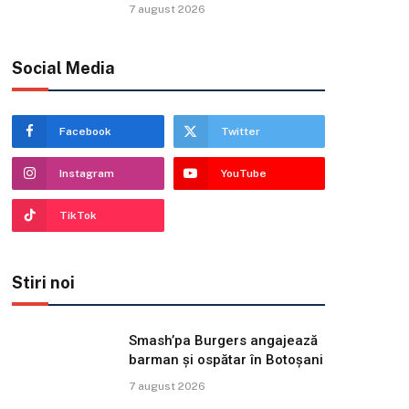
7 august 2026
Social Media
Facebook
Twitter
Instagram
YouTube
TikTok
Stiri noi
Smash’pa Burgers angajează
barman și ospătar în Botoșani
7 august 2026