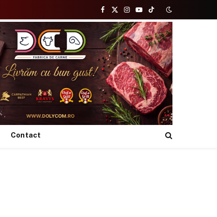
Facebook
X
Instagram
YouTube
TikTok
(Twitter)
Contact