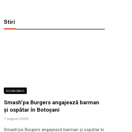
Stiri
ECONOMIC
Smash’pa Burgers angajează barman
și ospătar în Botoșani
7 august 2026
Smash’pa Burgers angajează barman și ospătar în