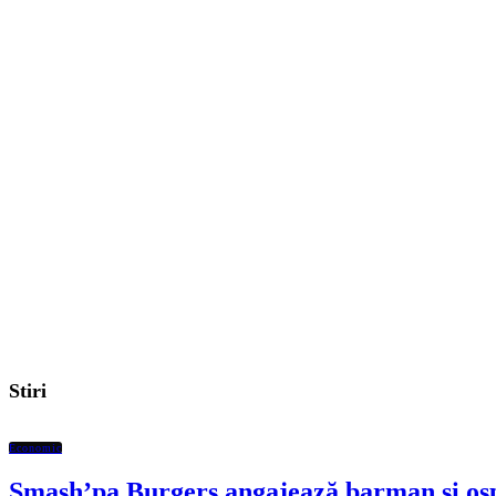
Stiri
Economic
Smash’pa Burgers angajează barman și osp