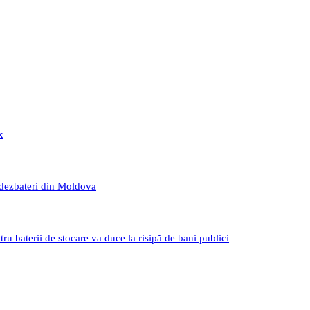
x
 dezbateri din Moldova
 baterii de stocare va duce la risipă de bani publici