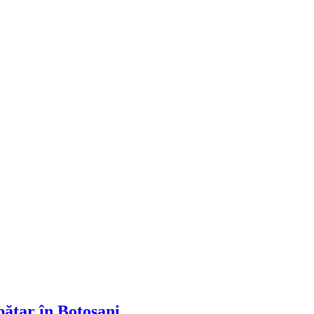
ătar în Botoșani