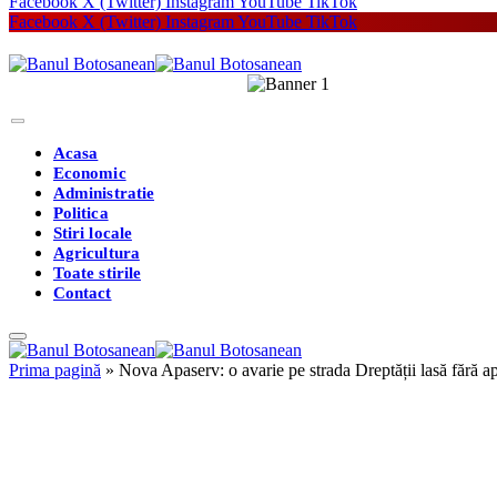
Facebook
X (Twitter)
Instagram
YouTube
TikTok
Facebook
X (Twitter)
Instagram
YouTube
TikTok
Acasa
Economic
Administratie
Politica
Stiri locale
Agricultura
Toate stirile
Contact
Prima pagină
»
Nova Apaserv: o avarie pe strada Dreptății lasă fără a