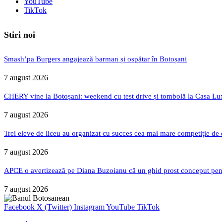
YouTube
TikTok
Stiri noi
Smash’pa Burgers angajează barman și ospătar în Botoșani
7 august 2026
CHERY vine la Botoșani: weekend cu test drive și tombolă la Casa Lu
7 august 2026
Trei eleve de liceu au organizat cu succes cea mai mare competiție de
7 august 2026
APCE o avertizează pe Diana Buzoianu că un ghid prost conceput pentru
7 august 2026
Facebook
X (Twitter)
Instagram
YouTube
TikTok