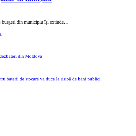
 burgeri din municipiu își extinde…
x
 dezbateri din Moldova
 baterii de stocare va duce la risipă de bani publici