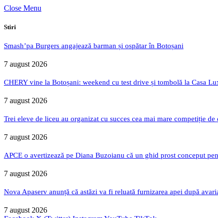
Close Menu
Stiri
Smash’pa Burgers angajează barman și ospătar în Botoșani
7 august 2026
CHERY vine la Botoșani: weekend cu test drive și tombolă la Casa Lu
7 august 2026
Trei eleve de liceu au organizat cu succes cea mai mare competiție de
7 august 2026
APCE o avertizează pe Diana Buzoianu că un ghid prost conceput pentru
7 august 2026
Nova Apaserv anunță că astăzi va fi reluată furnizarea apei după avari
7 august 2026