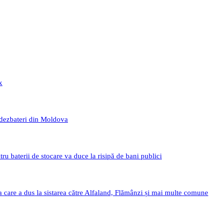
x
 dezbateri din Moldova
 baterii de stocare va duce la risipă de bani publici
a care a dus la sistarea către Alfaland, Flămânzi și mai multe comune