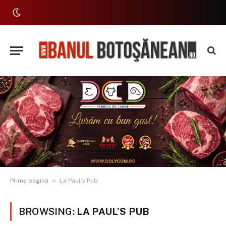
»
Prima pagină
La Paul’s Pub
BROWSING:
LA PAUL’S PUB