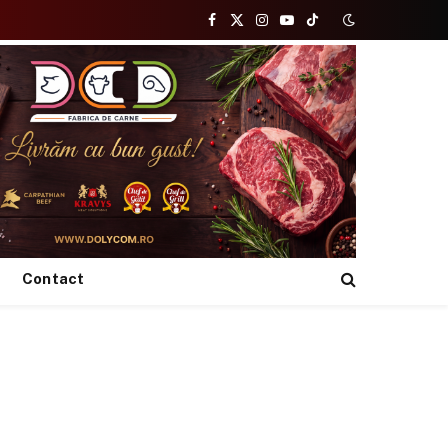
Facebook
X
Instagram
YouTube
TikTok
(Twitter)
Contact