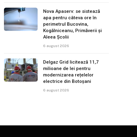
Nova Apaserv: se sistează
apa pentru câteva ore în
perimetrul Bucovina,
Kogălniceanu, Primăverii și
Aleea Școlii
6 august 2026
Delgaz Grid licitează 11,7
milioane de lei pentru
modernizarea rețelelor
electrice din Botoșani
6 august 2026