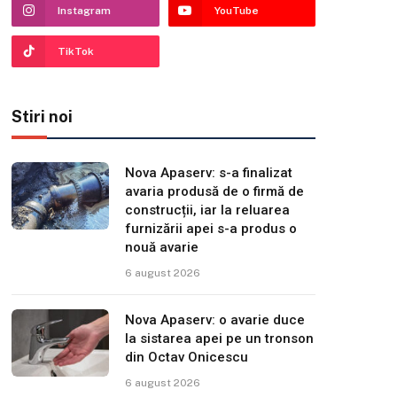
Instagram
YouTube
TikTok
Stiri noi
Nova Apaserv: s-a finalizat
avaria produsă de o firmă de
construcții, iar la reluarea
furnizării apei s-a produs o
nouă avarie
6 august 2026
Nova Apaserv: o avarie duce
la sistarea apei pe un tronson
din Octav Onicescu
6 august 2026