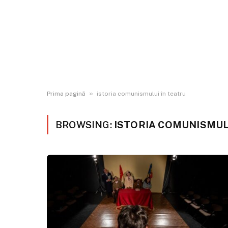
»
Prima pagină
istoria comunismului în teatru
BROWSING:
ISTORIA COMUNISMUL