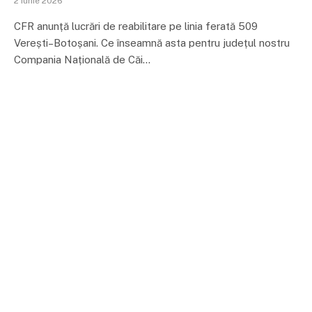
2 iunie 2026
CFR anunță lucrări de reabilitare pe linia ferată 509
Verești–Botoșani. Ce înseamnă asta pentru județul nostru
Compania Națională de Căi…