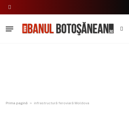
»
Prima pagină
infrastructură feroviară Moldova