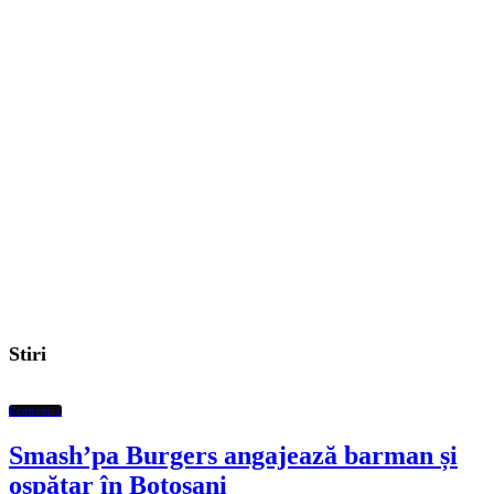
Stiri
Economic
Smash’pa Burgers angajează barman și
ospătar în Botoșani