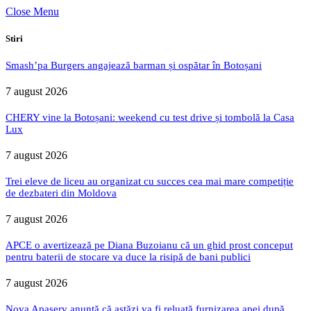
Close Menu
Stiri
Smash’pa Burgers angajează barman și ospătar în Botoșani
7 august 2026
CHERY vine la Botoșani: weekend cu test drive și tombolă la Casa
Lux
7 august 2026
Trei eleve de liceu au organizat cu succes cea mai mare competiție
de dezbateri din Moldova
7 august 2026
APCE o avertizează pe Diana Buzoianu că un ghid prost conceput
pentru baterii de stocare va duce la risipă de bani publici
7 august 2026
Nova Apaserv anunță că astăzi va fi reluată furnizarea apei după