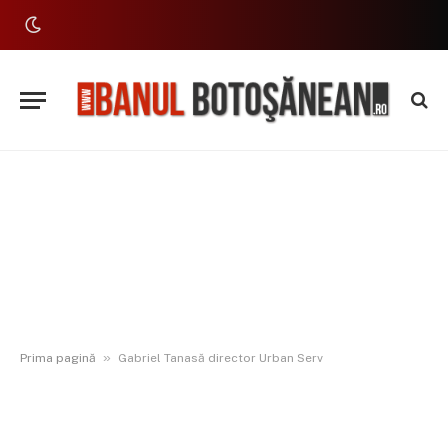
»
Prima pagină
Gabriel Tanasă director Urban Serv