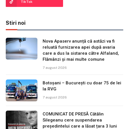
TikTok
Stiri noi
Nova Apaserv anunță că astăzi va fi
reluată furnizarea apei după avaria
care a dus la sistarea către Alfaland,
Flămânzi și mai multe comune
7 august 2026
Botoșani – București cu doar 75 de lei
la RVG
7 august 2026
COMUNICAT DE PRESĂ Cătălin
Silegeanu cere suspendarea
președintelui care a lăsat țara 3 luni