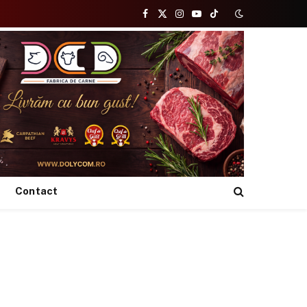
Facebook
X
Instagram
YouTube
TikTok
(Twitter)
Contact