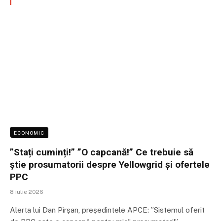
ECONOMIC
”Stați cuminți!” ”O capcană!” Ce trebuie să
știe prosumatorii despre Yellowgrid și ofertele
PPC
8 iulie 2026
Alerta lui Dan Pîrșan, președintele APCE: ”Sistemul oferit