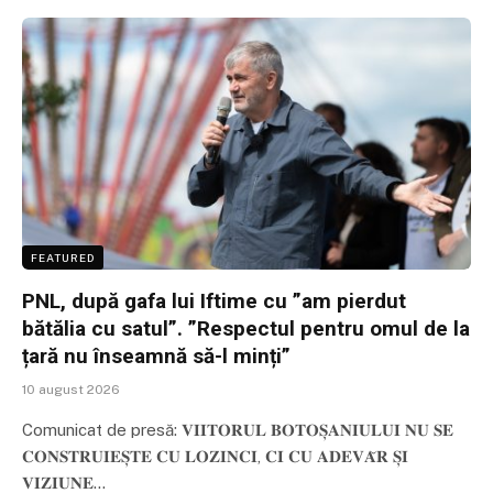
FEATURED
PNL, după gafa lui Iftime cu ”am pierdut
bătălia cu satul”. ”Respectul pentru omul de la
țară nu înseamnă să-l minți”
10 august 2026
Comunicat de presă: 𝐕𝐈𝐈𝐓𝐎𝐑𝐔𝐋 𝐁𝐎𝐓𝐎𝐒̦𝐀𝐍𝐈𝐔𝐋𝐔𝐈 𝐍𝐔 𝐒𝐄
𝐂𝐎𝐍𝐒𝐓𝐑𝐔𝐈𝐄𝐒̦𝐓𝐄 𝐂𝐔 𝐋𝐎𝐙𝐈𝐍𝐂𝐈, 𝐂𝐈 𝐂𝐔 𝐀𝐃𝐄𝐕𝐀̆𝐑 𝐒̦𝐈
𝐕𝐈𝐙𝐈𝐔𝐍𝐄…