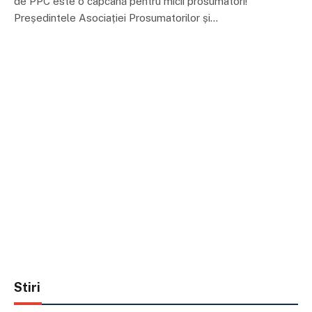
de PPC este o capcană pentru micii prosumatori!”
Președintele Asociației Prosumatorilor și…
Stiri