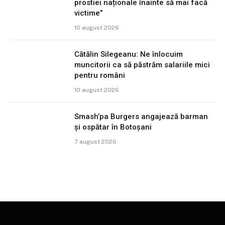
prostiei naționale înainte să mai facă
victime”
10 august 2026
Cătălin Silegeanu: Ne înlocuim
muncitorii ca să păstrăm salariile mici
pentru români
10 august 2026
Smash’pa Burgers angajează barman
și ospătar în Botoșani
7 august 2026