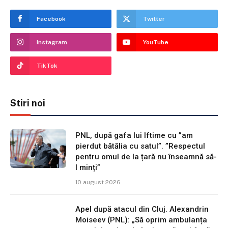
Facebook
Twitter
Instagram
YouTube
TikTok
Stiri noi
PNL, după gafa lui Iftime cu ”am
pierdut bătălia cu satul”. ”Respectul
pentru omul de la țară nu înseamnă să-
l minți”
10 august 2026
Apel după atacul din Cluj. Alexandrin
Moiseev (PNL): „Să oprim ambulanța